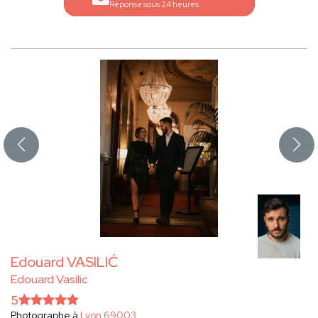
Réponse sous 24 heures
Edouard VASILIĆ
Edouard Vasilic
5
Photographe à
Lyon 69003