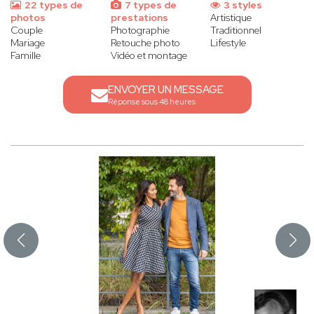
22 types de
7 types de
3 styles
photos
prestations
Artistique
Couple
Photographie
Traditionnel
Mariage
Retouche photo
Lifestyle
Famille
Vidéo et montage
ENVOYER UN MESSAGE
Réponse sous 48 heures