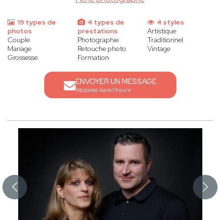
19 types de
4 types de
4 styles
photos
prestations
Artistique
Couple
Photographie
Traditionnel
Mariage
Retouche photo
Vintage
Grossesse
Formation
ENVOYER UN MESSAGE
Réponse dans l'heure