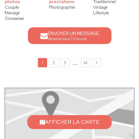
photos
prestations
Traditionnel
Couple
Photographie
Vintage
Mariage
Lifestyle
Grossesse
ENVOYER UN MESSAGE
Réponse sous 72 heures
...
1
2
3
14
AFFICHER LA CARTE