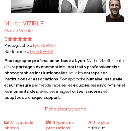
Martin VIZIBLE
Martin Vizible
5
Photographe à
Lyon 69007
Se déplace à
Lyon 69002
Photographe professionnel basé à Lyon
, Martin VIZIBLE réalise
des
reportages événementiels
,
portraits professionnels
et
photographies institutionnelles
pour les
entreprises
,
institutions
et
associations
. Son approche
humaine
,
naturelle
et
sur mesure
permet de valoriser les
équipes
, les
savoir-faire
et
les
moments clés
, avec des images
fortes
,
sincères
et
adaptées à chaque support
.
Fiche photographe
31 types de
11 types de
5 styles
photos
prestations
Artistique