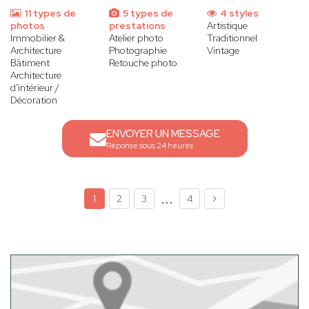
11 types de
5 types de
4 styles
photos
prestations
Artistique
Immobilier &
Atelier photo
Traditionnel
Architecture
Photographie
Vintage
Bâtiment
Retouche photo
Architecture
d'intérieur /
Décoration
ENVOYER UN MESSAGE
Réponse sous 24 heures
...
1
2
3
4