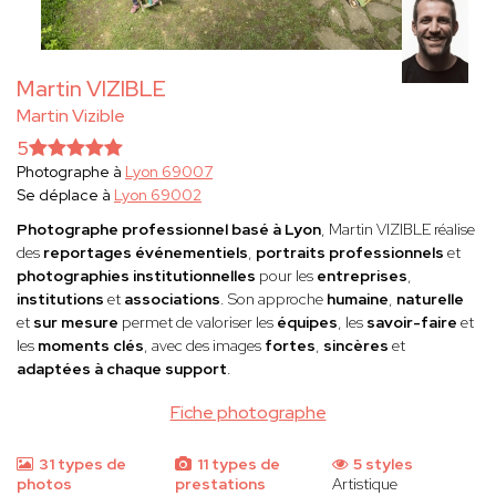
Martin VIZIBLE
Martin Vizible
5
Photographe à
Lyon 69007
Se déplace à
Lyon 69002
Photographe professionnel basé à Lyon
, Martin VIZIBLE réalise
des
reportages événementiels
,
portraits professionnels
et
photographies institutionnelles
pour les
entreprises
,
institutions
et
associations
. Son approche
humaine
,
naturelle
et
sur mesure
permet de valoriser les
équipes
, les
savoir-faire
et
les
moments clés
, avec des images
fortes
,
sincères
et
adaptées à chaque support
.
Fiche photographe
31 types de
11 types de
5 styles
photos
prestations
Artistique