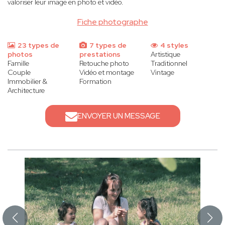
valoriser leur image en photo et vidéo.
Fiche photographe
23 types de
7 types de
4 styles
photos
prestations
Artistique
Famille
Retouche photo
Traditionnel
Couple
Vidéo et montage
Vintage
Immobilier &
Formation
Architecture
ENVOYER UN MESSAGE