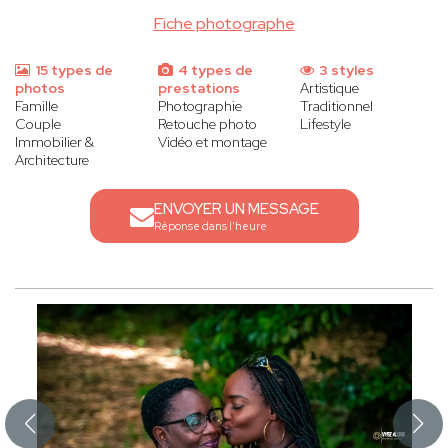
Fiche photographe
15 types de
4 types de
3 styles
photos
prestations
Artistique
Famille
Photographie
Traditionnel
Couple
Retouche photo
Lifestyle
Immobilier &
Vidéo et montage
Architecture
ENVOYER UN MESSAGE
Réponse dans l'heure