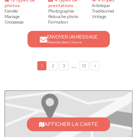
19 types de
4 types de
4 styles
photos
prestations
Artistique
Famille
Photographie
Traditionnel
Mariage
Retouche photo
Vintage
Grossesse
Formation
ENVOYER UN MESSAGE
Réponse dans l'heure
...
1
2
3
13
AFFICHER LA CARTE