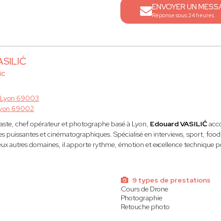
ENVOYER UN MESS
Réponse sous 24 heures
ASILIĆ
ic
Lyon 69003
yon 69002
déaste, chef opérateur et photographe basé à Lyon,
Edouard VASILIĆ
acco
s puissantes et cinématographiques. Spécialisé en interviews, sport, food, 
x autres domaines, il apporte rythme, émotion et excellence technique po
s
9 types de prestations
Cours de Drone
Photographie
Retouche photo