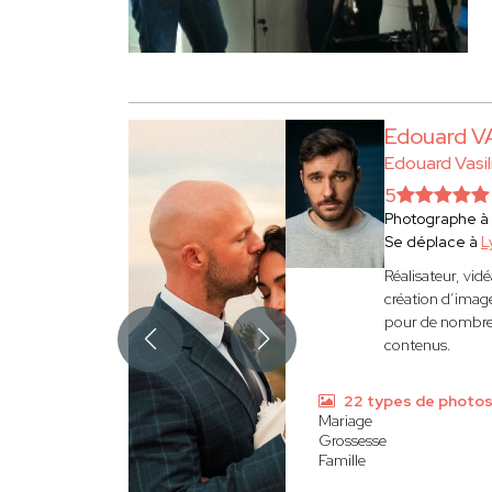
Edouard V
Edouard Vasil
5
Photographe à
Se déplace à
L
Réalisateur, vi
création d’image
pour de nombreu
contenus.
22 types de photo
Mariage
Grossesse
Famille