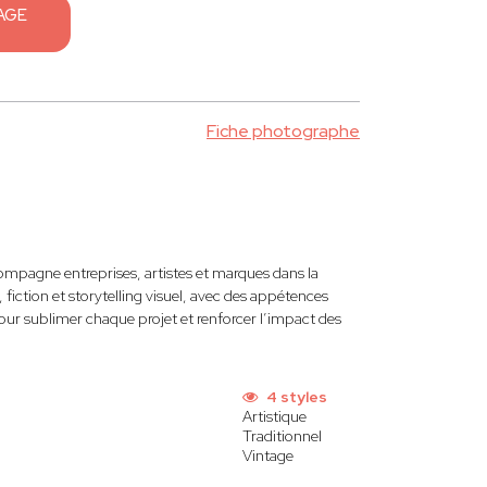
AGE
Fiche photographe
mpagne entreprises, artistes et marques dans la
fiction et storytelling visuel, avec des appétences
ur sublimer chaque projet et renforcer l’impact des
4 styles
Artistique
Traditionnel
Vintage