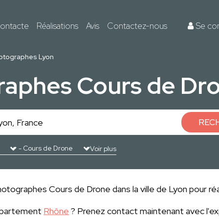
ontacte
Réalisations
Avis
Contactez-nous
Se co
otographes Lyon
raphes Cours de Dro
REC
Voir plus
otographes Cours de Drone dans la ville de Lyon pour réal
département
Rhône
? Prenez contact maintenant avec l'e