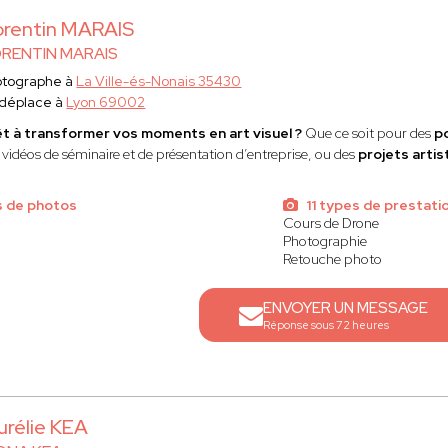
rentin MARAIS
RENTIN MARAIS
otographe à
La Ville-és-Nonais 35430
 déplace à
Lyon 69002
t à transformer vos moments en art visuel ?
Que ce soit pour des
p
 vidéos de séminaire et de présentation d’entreprise, ou des
projets artis
s de photos
11 types de prestati
Cours de Drone
Photographie
Retouche photo
ENVOYER UN MESSAGE
Réponse sous 72 heures
urélie KEA