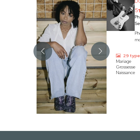
D
5
Ph
Se
Ph
mo
29 type
Mariage
Grossesse
Naissance