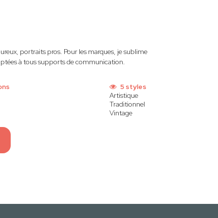
reux, portraits pros. Pour les marques, je sublime
daptées à tous supports de communication.
ons
5 styles
Artistique
Traditionnel
Vintage