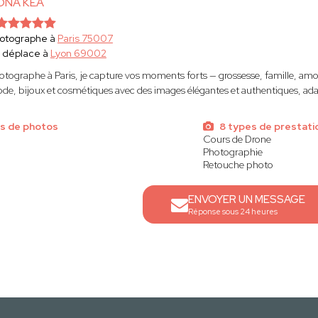
ONA KEA
otographe à
Paris 75007
 déplace à
Lyon 69002
otographe à Paris, je capture vos moments forts — grossesse, famille, amou
de, bijoux et cosmétiques avec des images élégantes et authentiques, a
s de photos
8 types de prestati
Cours de Drone
Photographie
Retouche photo
ENVOYER UN MESSAGE
Réponse sous 24 heures