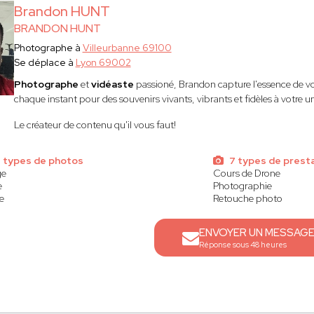
Brandon HUNT
BRANDON HUNT
Photographe à
Villeurbanne 69100
Se déplace à
Lyon 69002
Photographe
et
vidéaste
passioné, Brandon capture l'essence de v
chaque instant pour des souvenirs vivants, vibrants et fidèles à votre un
Le créateur de contenu qu'il vous faut!
 types de photos
7 types de prest
ge
Cours de Drone
e
Photographie
e
Retouche photo
ENVOYER UN MESSAG
Réponse sous 48 heures