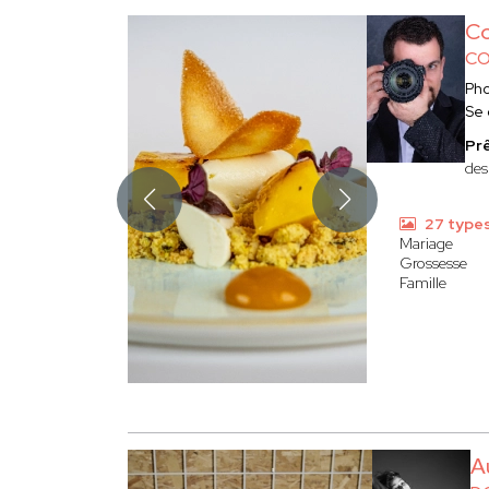
Co
CO
Ph
Se
Prê
des
27 type
Mariage
Grossesse
Famille
A