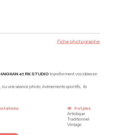
Fiche photographe
HAKHIAN et RK STUDIO
transforment vos idées en
p, ou une séance photo, évènements sportifs, ils
estations
4 styles
Artistique
Traditionnel
Vintage