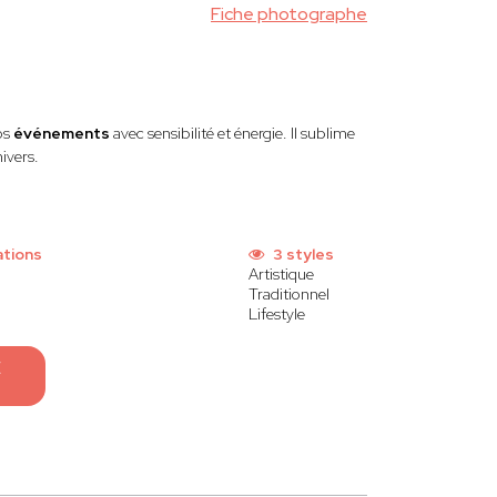
Fiche photographe
os
événements
avec sensibilité et énergie. Il sublime
ivers.
ations
3 styles
Artistique
Traditionnel
Lifestyle
E