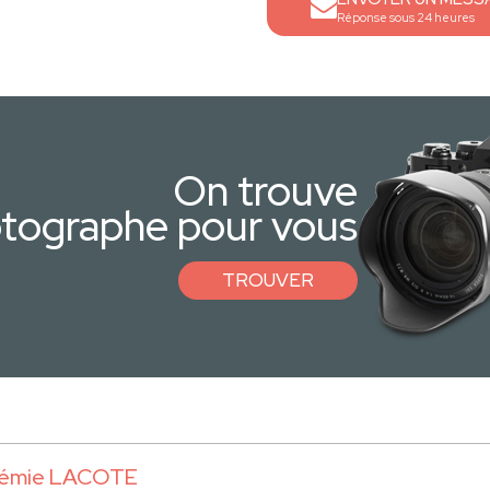
Réponse sous 24 heures
On trouve
otographe pour vous
TROUVER
émie LACOTE