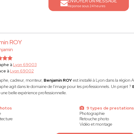
ENVOYER UN MESSAGE
Réponse sous 24 heures
min ROY
njamin
aphe à
Lyon 69003
ace à
Lyon 69002
phe, cadreur, monteur,
Benjamin ROY
est installé à Lyon dans la régio
phe agit dans le domaine de l'image pour les professionnels. Un projet ?
 une belle expérience professionnelle.
photos
9 types de prestations
e
Photographie
tecture
Retouche photo
Vidéo et montage