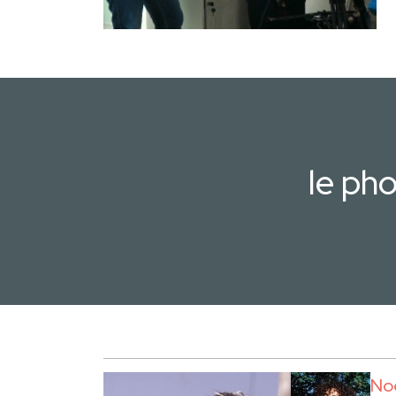
le ph
No