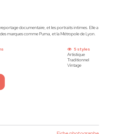
eportage documentaire, et les portraits intimes. Elle a
é, des marques comme Puma, et la Métropole de Lyon.
ns
5 styles
Artistique
Traditionnel
Vintage
Fiche photographe