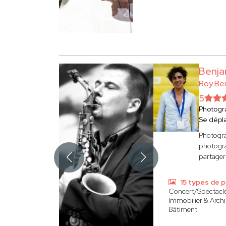
Benja
Roy Be
5
Photogr
Se dépl
Photogra
photogra
partager
15 types de 
Concert/Spectacl
Immobilier & Archi
Bâtiment