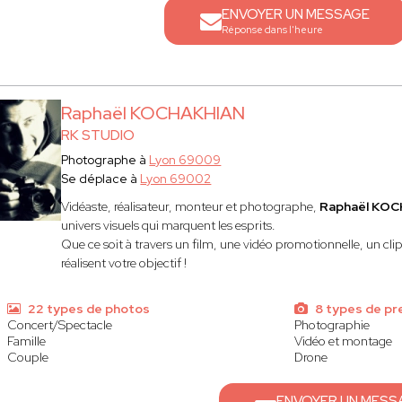
ENVOYER UN MESSAGE
Réponse dans l'heure
Raphaël KOCHAKHIAN
RK STUDIO
Photographe à
Lyon 69009
Se déplace à
Lyon 69002
Vidéaste, réalisateur, monteur et photographe,
Raphaël KOC
univers visuels qui marquent les esprits.
Que ce soit à travers un film, une vidéo promotionnelle, un cli
réalisent votre objectif !
22 types de photos
8 types de pr
Concert/Spectacle
Photographie
Famille
Vidéo et montage
Couple
Drone
ENVOYER UN MESS