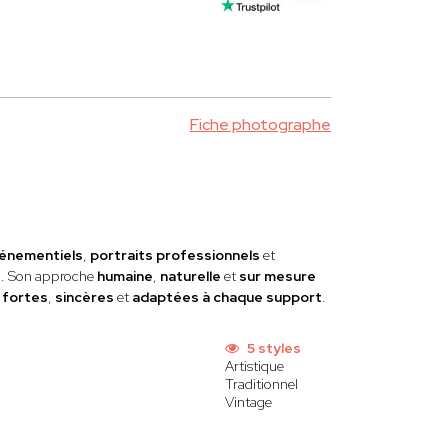
Fiche photographe
énementiels
,
portraits professionnels
et
s
. Son approche
humaine
,
naturelle
et
sur mesure
s
fortes
,
sincères
et
adaptées à chaque support
.
5 styles
Artistique
Traditionnel
Vintage