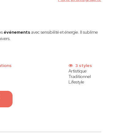
os
événements
avec sensibilité et énergie. Il sublime
ivers.
ations
3 styles
Artistique
Traditionnel
Lifestyle
E