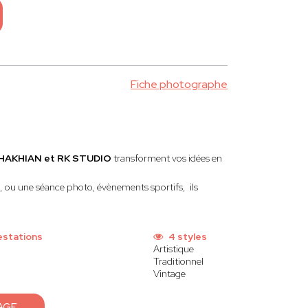
Fiche photographe
HAKHIAN et RK STUDIO
transforment vos idées en
p, ou une séance photo, évènements sportifs, ils
estations
4 styles
Artistique
Traditionnel
Vintage
AGE