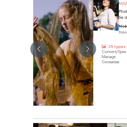
MAD
Pho
Se 
Noé
trav
25 types 
Concert/Spec
Mariage
Grossesse