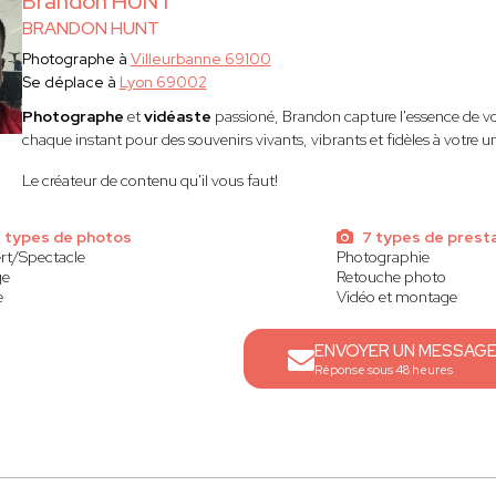
Brandon HUNT
BRANDON HUNT
Photographe à
Villeurbanne 69100
Se déplace à
Lyon 69002
Photographe
et
vidéaste
passioné, Brandon capture l'essence de v
chaque instant pour des souvenirs vivants, vibrants et fidèles à votre un
Le créateur de contenu qu'il vous faut!
 types de photos
7 types de prest
rt/Spectacle
Photographie
ge
Retouche photo
e
Vidéo et montage
ENVOYER UN MESSAG
Réponse sous 48 heures