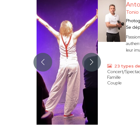
Ant
Tonio
Photo
Se dép
Passion
authent
leur im
23 types de
Concert/Spectac
Famille
Couple