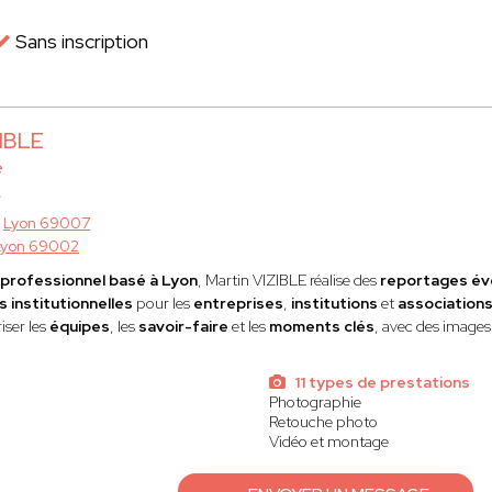
Sans inscription
ZIBLE
e
à
Lyon 69007
Lyon 69002
professionnel basé à Lyon
, Martin VIZIBLE réalise des
reportages év
 institutionnelles
pour les
entreprises
,
institutions
et
association
iser les
équipes
, les
savoir-faire
et les
moments clés
, avec des image
11 types de prestations
Photographie
Retouche photo
Vidéo et montage