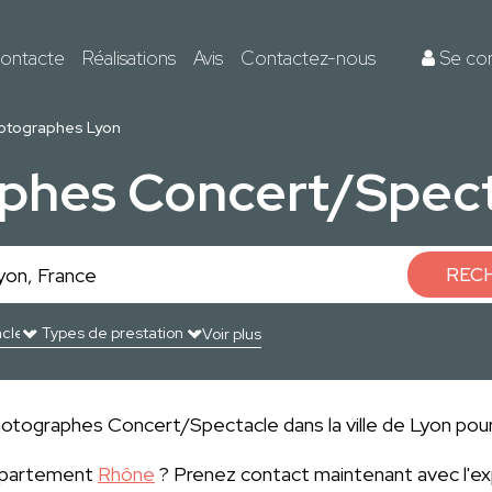
ontacte
Réalisations
Avis
Contactez-nous
Se co
otographes Lyon
aphes Concert/Spect
REC
Voir plus
hotographes Concert/Spectacle dans la ville de Lyon pour 
département
Rhône
? Prenez contact maintenant avec l'e