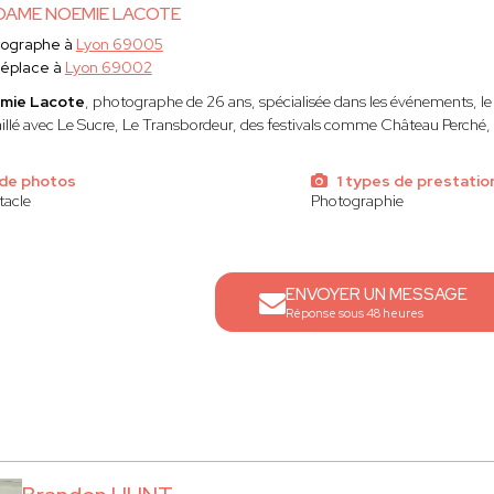
AME NOEMIE LACOTE
tographe à
Lyon 69005
déplace à
Lyon 69002
mie Lacote
, photographe de 26 ans, spécialisée dans les événements, le r
aillé avec Le Sucre, Le Transbordeur, des festivals comme Château Perch
de photos
1 types de prestatio
tacle
Photographie
ENVOYER UN MESSAGE
Réponse sous 48 heures