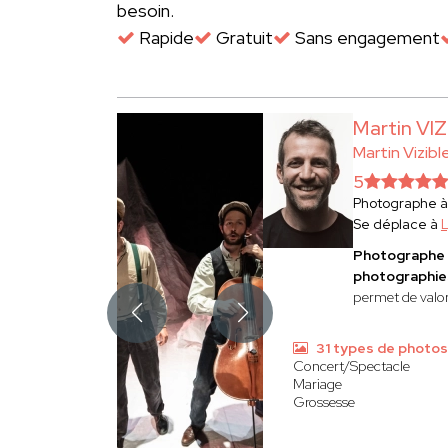
besoin.
Rapide
Gratuit
Sans engagement
Martin VI
Martin Vizibl
5
Photographe 
Se déplace à
Photographe 
photographies
permet de valor
31 types de photos
Concert/Spectacle
Mariage
Grossesse