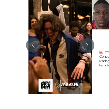
22
Conce
Maria
Famill