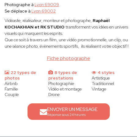
Photographe à
Lyon 69009
Se déplace à
Lyon 69002
Vidéaste, réalisateur, monteur et photographe,
Raphaël
KOCHAKHIAN et RK STUDIO
transforment vos idées en univers
visuels qui marquent les esprits.
Que ce soit à travers un film, une vidéo promotionnelle, un clip, ou
une séance photo, évènements sportifs, ils réalisent votre objectif !
Fiche photographe
22 types de
8 types de
4 styles
photos
prestations
Artistique
Airbnb
Photographie
Traditionnel
Famille
Vidéo et montage
Vintage
Couple
Drone
ENVOYER UN MESSAGE
Réponse sous 24 heures