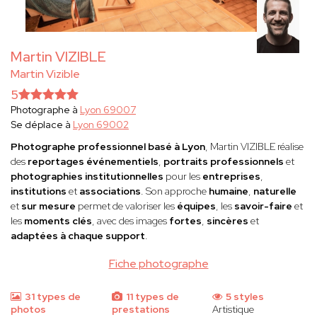
Martin VIZIBLE
Martin Vizible
5
Photographe à
Lyon 69007
Se déplace à
Lyon 69002
Photographe professionnel basé à Lyon
, Martin VIZIBLE réalise
des
reportages événementiels
,
portraits professionnels
et
photographies institutionnelles
pour les
entreprises
,
institutions
et
associations
. Son approche
humaine
,
naturelle
et
sur mesure
permet de valoriser les
équipes
, les
savoir-faire
et
les
moments clés
, avec des images
fortes
,
sincères
et
adaptées à chaque support
.
Fiche photographe
31 types de
11 types de
5 styles
photos
prestations
Artistique