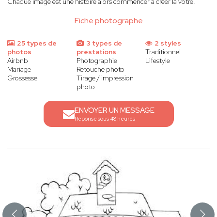
Chaque image est une histoire alors commencer à créer la votre.
Fiche photographe
25 types de
3 types de
2 styles
photos
prestations
Traditionnel
Airbnb
Photographie
Lifestyle
Mariage
Retouche photo
Grossesse
Tirage / impression
photo
ENVOYER UN MESSAGE
Réponse sous 48 heures