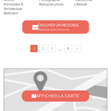
Immobilier &
Retouche photo
Lifestyle
Architecture
Bâtiment
ENVOYER UN MESSAGE
Réponse sous 24 heures
...
1
2
3
8
AFFICHER LA CARTE