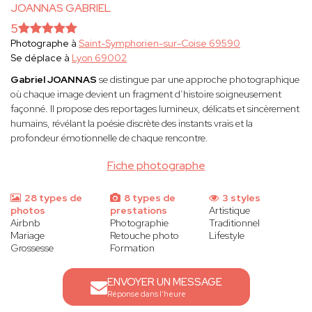
JOANNAS GABRIEL
5
Photographe à
Saint-Symphorien-sur-Coise 69590
Se déplace à
Lyon 69002
Gabriel JOANNAS
se distingue par une approche photographique
où chaque image devient un fragment d’histoire soigneusement
façonné. Il propose des reportages lumineux, délicats et sincèrement
humains, révélant la poésie discrète des instants vrais et la
profondeur émotionnelle de chaque rencontre.
Fiche photographe
28 types de
8 types de
3 styles
photos
prestations
Artistique
Airbnb
Photographie
Traditionnel
Mariage
Retouche photo
Lifestyle
Grossesse
Formation
ENVOYER UN MESSAGE
Réponse dans l'heure