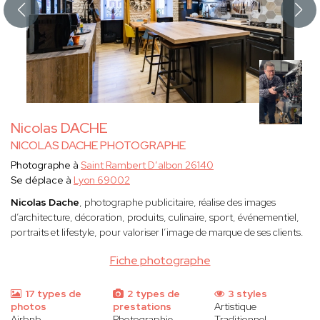
Nicolas DACHE
NICOLAS DACHE PHOTOGRAPHE
Photographe à
Saint Rambert D’albon 26140
Se déplace à
Lyon 69002
Nicolas Dache
, photographe publicitaire, réalise des images
d’architecture, décoration, produits, culinaire, sport, événementiel,
portraits et lifestyle, pour valoriser l’image de marque de ses clients.
Fiche photographe
17 types de
2 types de
3 styles
photos
prestations
Artistique
Airbnb
Photographie
Traditionnel