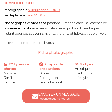
BRANDON HUNT
Photographe à
Villeurbanne 69100
Se déplace à
Lyon 69002
Photographe
et
vidéaste
passioné, Brandon capture l'essence de
vos
événements
avec sensibilité et énergie. Il sublime chaque
instant pour des souvenirs vivants, vibrants et fidèles à votre univers.
Le créateur de contenu qu'il vous faut!
Fiche photographe
22 types de
7 types de
3 styles
photos
prestations
Artistique
Mariage
Drone
Traditionnel
Famille
Photographie
Lifestyle
Couple
Retouche photo
ENVOYER UN MESSAGE
Réponse sous 48 heures