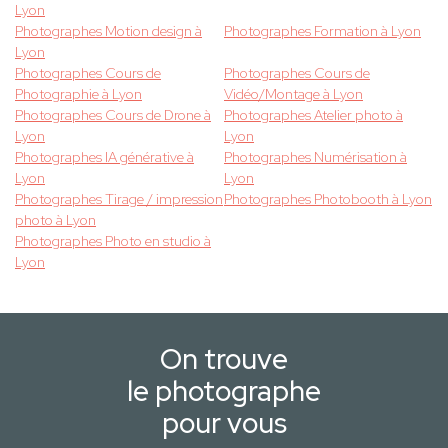
Lyon
Photographes Motion design à
Photographes Formation à Lyon
Lyon
Photographes Cours de
Photographes Cours de
Photographie à Lyon
Vidéo/Montage à Lyon
Photographes Cours de Drone à
Photographes Atelier photo à
Lyon
Lyon
Photographes IA générative à
Photographes Numérisation à
Lyon
Lyon
Photographes Tirage / impression
Photographes Photobooth à Lyon
photo à Lyon
Photographes Photo en studio à
Lyon
On trouve
le photographe
pour vous