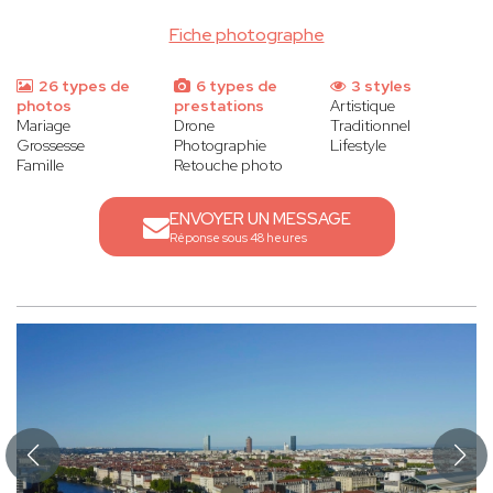
Fiche photographe
26 types de
6 types de
3 styles
photos
prestations
Artistique
Mariage
Drone
Traditionnel
Grossesse
Photographie
Lifestyle
Famille
Retouche photo
ENVOYER UN MESSAGE
Réponse sous 48 heures