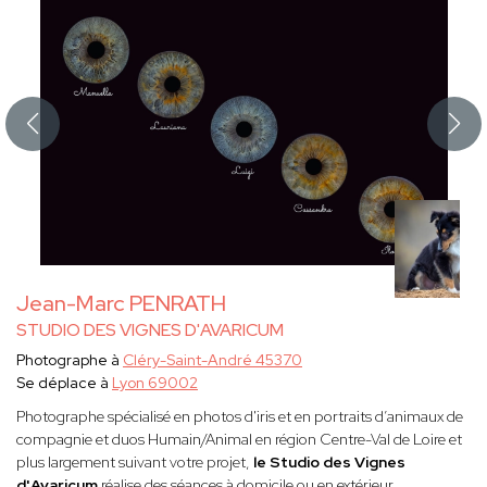
Jean-Marc PENRATH
STUDIO DES VIGNES D'AVARICUM
Photographe à
Cléry-Saint-André 45370
Se déplace à
Lyon 69002
Photographe spécialisé en photos d'iris et en portraits d’animaux de
compagnie et duos Humain/Animal en région Centre-Val de Loire et
plus largement suivant votre projet,
le Studio des Vignes
d'Avaricum
réalise des séances à domicile ou en extérieur.