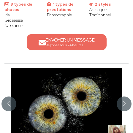
9 types de
1 types de
2 styles
photos
prestations
Artistique
Iris
Photographie
Traditionnel
Grossesse
Naissance
ENVOYER UN MESSAGE
Réponse sous 24 heures