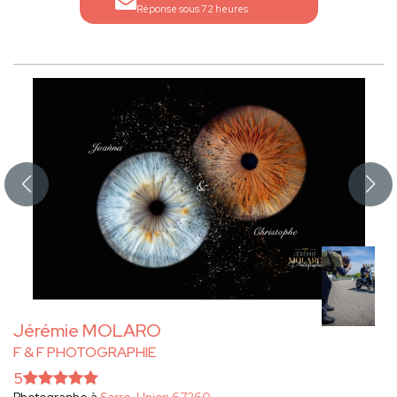
Réponse sous 72 heures
Jérémie MOLARO
F & F PHOTOGRAPHIE
5