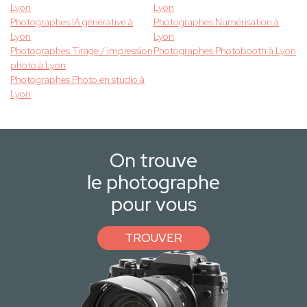
Lyon
Lyon
Photographes IA générative à
Photographes Numérisation à
Lyon
Lyon
Photographes Tirage / impression
Photographes Photobooth à Lyon
photo à Lyon
Photographes Photo en studio à
Lyon
On trouve
le photographe
pour vous
TROUVER