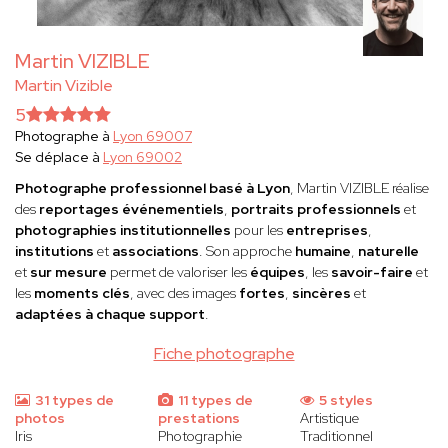
Martin VIZIBLE
Martin Vizible
5
Photographe à
Lyon 69007
Se déplace à
Lyon 69002
Photographe professionnel basé à Lyon
, Martin VIZIBLE réalise
des
reportages événementiels
,
portraits professionnels
et
photographies institutionnelles
pour les
entreprises
,
institutions
et
associations
. Son approche
humaine
,
naturelle
et
sur mesure
permet de valoriser les
équipes
, les
savoir-faire
et
les
moments clés
, avec des images
fortes
,
sincères
et
adaptées à chaque support
.
Fiche photographe
31 types de
11 types de
5 styles
photos
prestations
Artistique
Iris
Photographie
Traditionnel