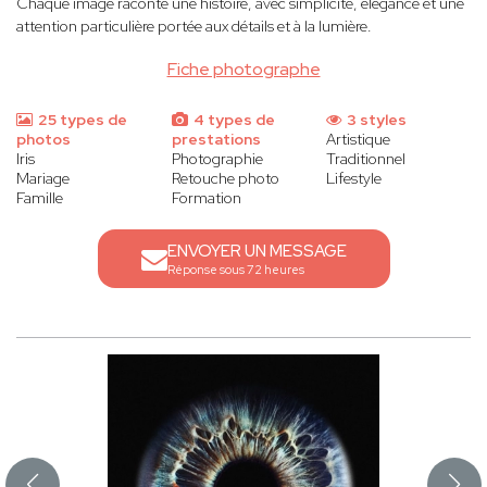
Chaque image raconte une histoire, avec simplicité, élégance et une
attention particulière portée aux détails et à la lumière.
Fiche photographe
25 types de
4 types de
3 styles
photos
prestations
Artistique
Iris
Photographie
Traditionnel
Mariage
Retouche photo
Lifestyle
Famille
Formation
ENVOYER UN MESSAGE
Réponse sous 72 heures