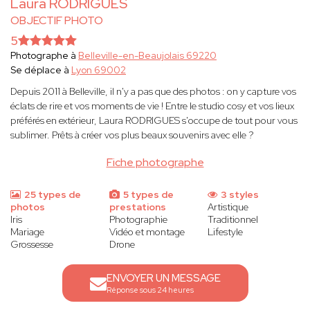
Laura RODRIGUES
OBJECTIF PHOTO
5
Photographe à
Belleville-en-Beaujolais 69220
Se déplace à
Lyon 69002
Depuis 2011 à Belleville, il n'y a pas que des photos : on y capture vos
éclats de rire et vos moments de vie ! Entre le studio cosy et vos lieux
préférés en extérieur, Laura RODRIGUES s'occupe de tout pour vous
sublimer. Prêts à créer vos plus beaux souvenirs avec elle ?
Fiche photographe
25 types de
5 types de
3 styles
photos
prestations
Artistique
Iris
Photographie
Traditionnel
Mariage
Vidéo et montage
Lifestyle
Grossesse
Drone
ENVOYER UN MESSAGE
Réponse sous 24 heures