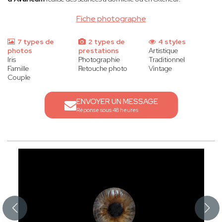
Fiche photographe
7 types de
2 types de
4 styles
photos
prestations
Artistique
Iris
Photographie
Traditionnel
Famille
Retouche photo
Vintage
Couple
ENVOYER UN MESSAGE
Réponse sous 48 heures