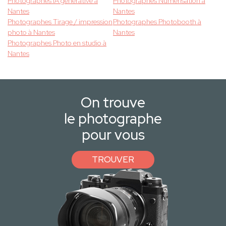
Photographes IA générative à
Photographes Numérisation à
Nantes
Nantes
Photographes Tirage / impression
Photographes Photobooth à
photo à Nantes
Nantes
Photographes Photo en studio à
Nantes
On trouve
le photographe
pour vous
TROUVER