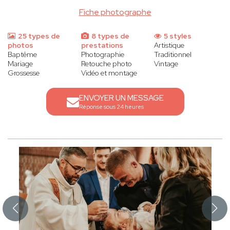
Fiche photographe
25 types de
8 types de
5 styles
photos
prestations
Artistique
Baptême
Photographie
Traditionnel
Mariage
Retouche photo
Vintage
Grossesse
Vidéo et montage
ENVOYER UN MESSAGE
Réponse sous 24 heures