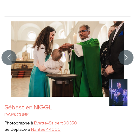
Sébastien NIGGLI
DARKCUBE
Photographe à
Évette-Salbert 90350
Se déplace à
Nantes 44000