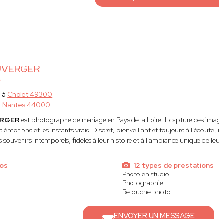
UVERGER
r
e à
Cholet 49300
à
Nantes 44000
ERGER
est photographe de mariage en Pays de la Loire. Il capture des ima
es émotions et les instants vrais. Discret, bienveillant et toujours à l’écout
 souvenirs intemporels, fidèles à leur histoire et à l’ambiance unique de le
tos
12 types de prestations
Photo en studio
Photographie
Retouche photo
ENVOYER UN MESSAGE