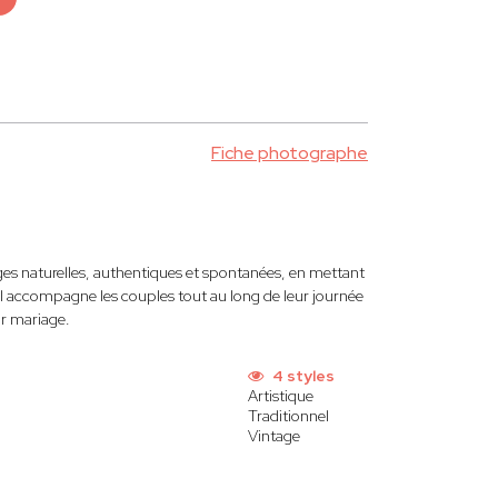
Fiche photographe
ges naturelles, authentiques et spontanées, en mettant
e, il accompagne les couples tout au long de leur journée
ur mariage.
4 styles
Artistique
Traditionnel
Vintage