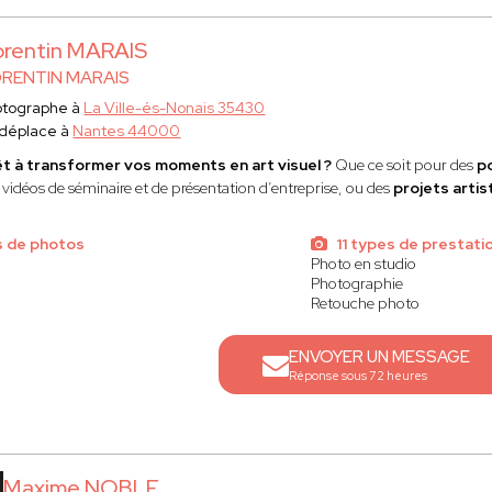
rentin MARAIS
RENTIN MARAIS
otographe à
La Ville-és-Nonais 35430
 déplace à
Nantes 44000
t à transformer vos moments en art visuel ?
Que ce soit pour des
p
 vidéos de séminaire et de présentation d’entreprise, ou des
projets artis
s de photos
11 types de prestati
Photo en studio
Photographie
Retouche photo
ENVOYER UN MESSAGE
Réponse sous 72 heures
Maxime NOBLE