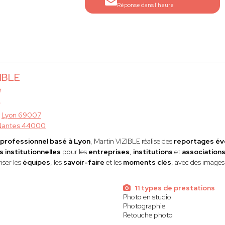
Réponse dans l'heure
ZIBLE
e
à
Lyon 69007
Nantes 44000
professionnel basé à Lyon
, Martin VIZIBLE réalise des
reportages év
 institutionnelles
pour les
entreprises
,
institutions
et
association
iser les
équipes
, les
savoir-faire
et les
moments clés
, avec des image
11 types de prestations
Photo en studio
Photographie
Retouche photo