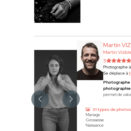
Martin VI
Martin Vizibl
5
Photographe 
Se déplace à
Photographe 
photographies
permet de valor
31 types de photos
Mariage
Grossesse
Naissance