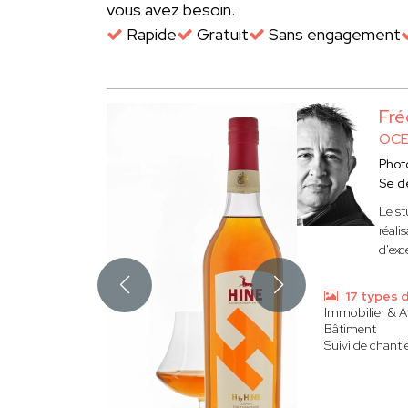
vous avez besoin.
Rapide
Gratuit
Sans engagement
Fr
OCE
Phot
Se d
Le st
réali
d'exc
17 types 
Immobilier & A
Bâtiment
Suivi de chanti