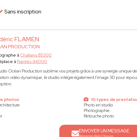
Sans inscription
édéric FLAMEN
AN PRODUCTION
ographe à
Challans 85300
éplace à
Nantes 44000
udio Océan Production sublime vos projets grâce à une synergie unique de 
sation vidéo dynamique, le studio intègre également l'image 3D pour repousser
eption.
de photos
10 types de prestatio
rchitecture
Photo en studio
Photographie
er
Retouche photo
ENVOYER UN MESSAGE
Réponse dans l'heure