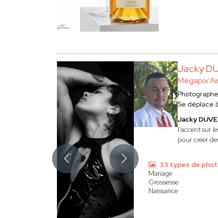
Jacky D
Mégapix'Ai
Photograph
Se déplace 
Jacky DUV
l’accent sur l
pour créer des
33 types de pho
Mariage
Grossesse
Naissance