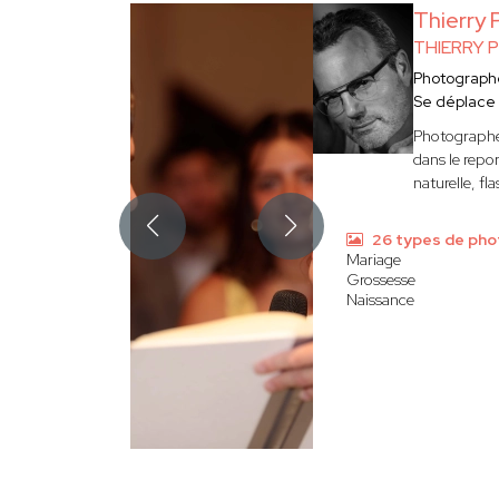
Thierry
THIERRY 
Photograph
Se déplace
Photographe 
dans le repo
naturelle, f
26 types de pho
Mariage
Grossesse
Naissance