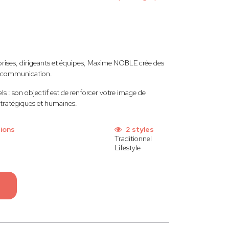
rises, dirigeants et équipes, Maxime NOBLE crée des
de communication.
s : son objectif est de renforcer votre image de
stratégiques et humaines.
ions
2 styles
Traditionnel
Lifestyle