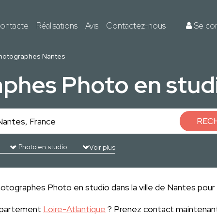
ontacte
Réalisations
Avis
Contactez-nous
Se co
hotographes Nantes
phes Photo en stud
REC
Voir plus
otographes Photo en studio dans la ville de Nantes pour r
département
Loire-Atlantique
? Prenez contact maintenant