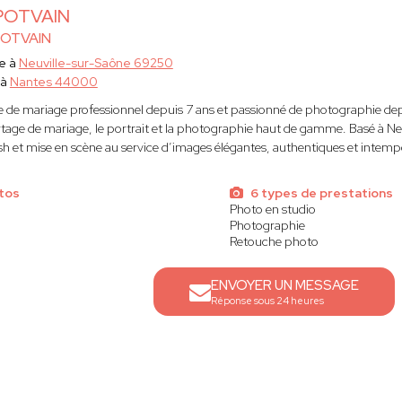
 POTVAIN
POTVAIN
e à
Neuville-sur-Saône 69250
 à
Nantes 44000
de mariage professionnel depuis 7 ans et passionné de photographie dep
rtage de mariage, le portrait et la photographie haut de gamme. Basé à Neuv
lash et mise en scène au service d’images élégantes, authentiques et intempo
tos
6 types de prestations
Photo en studio
Photographie
Retouche photo
ENVOYER UN MESSAGE
Réponse sous 24 heures