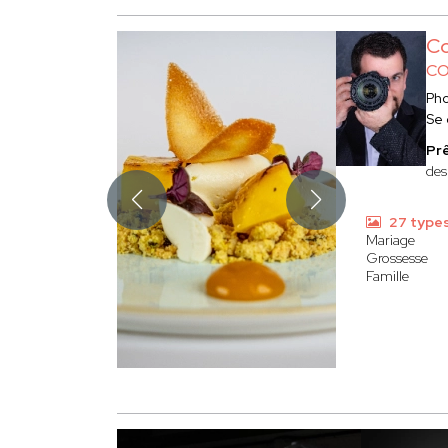
Co
CO
Ph
Se
Prê
des
27 type
Mariage
Grossesse
Famille