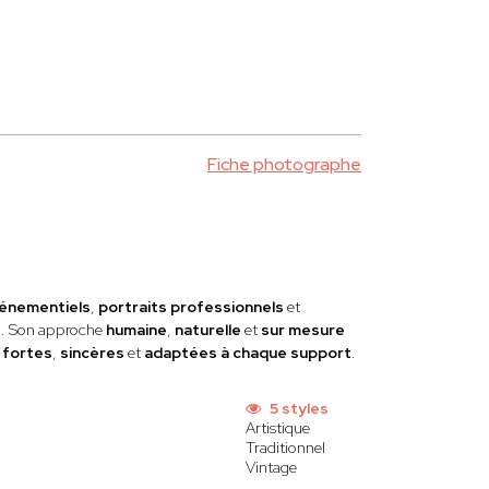
Fiche photographe
énementiels
,
portraits professionnels
et
s
. Son approche
humaine
,
naturelle
et
sur mesure
s
fortes
,
sincères
et
adaptées à chaque support
.
5 styles
Artistique
Traditionnel
Vintage