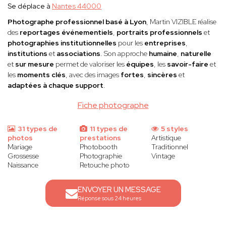
Se déplace à
Nantes 44000
Photographe professionnel basé à Lyon
, Martin VIZIBLE réalise
des
reportages événementiels
,
portraits professionnels
et
photographies institutionnelles
pour les
entreprises
,
institutions
et
associations
. Son approche
humaine
,
naturelle
et
sur mesure
permet de valoriser les
équipes
, les
savoir-faire
et
les
moments clés
, avec des images
fortes
,
sincères
et
adaptées à chaque support
.
Fiche photographe
31 types de
11 types de
5 styles
photos
prestations
Artistique
Mariage
Photobooth
Traditionnel
Grossesse
Photographie
Vintage
Naissance
Retouche photo
ENVOYER UN MESSAGE
Réponse sous 24 heures