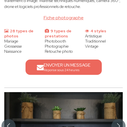
traitement d'image. Maîtrise techniques numériques, caméra 360°,
drone et logiciels professionnels de retouche.
Fiche photographe
28 types de
9 types de
4 styles
photos
prestations
Artistique
Mariage
Photobooth
Traditionnel
Grossesse
Photographie
Vintage
Naissance
Retouche photo
ENVOYER UN MESSAGE
Réponse sous 24 heures