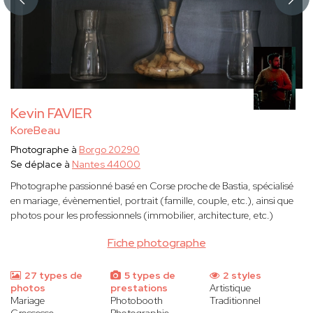
Kevin FAVIER
KoreBeau
Photographe à
Borgo 20290
Se déplace à
Nantes 44000
Photographe passionné basé en Corse proche de Bastia, spécialisé
en mariage, évènementiel, portrait (famille, couple, etc.), ainsi que
photos pour les professionnels (immobilier, architecture, etc.)
Fiche photographe
27 types de
5 types de
2 styles
photos
prestations
Artistique
Mariage
Photobooth
Traditionnel