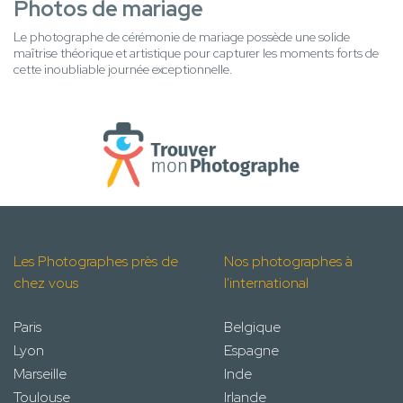
Photos de mariage
Le photographe de cérémonie de mariage possède une solide
maîtrise théorique et artistique pour capturer les moments forts de
cette inoubliable journée exceptionnelle.
Les Photographes près de
Nos photographes à
chez vous
l'international
Paris
Belgique
Lyon
Espagne
Marseille
Inde
Toulouse
Irlande