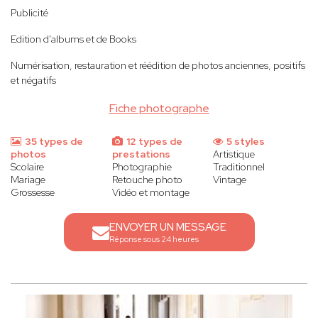
Publicité
Edition d'albums et de Books
Numérisation, restauration et réédition de photos anciennes, positifs
et négatifs
Fiche photographe
35 types de
12 types de
5 styles
photos
prestations
Artistique
Scolaire
Photographie
Traditionnel
Mariage
Retouche photo
Vintage
Grossesse
Vidéo et montage
ENVOYER UN MESSAGE
Réponse sous 24 heures