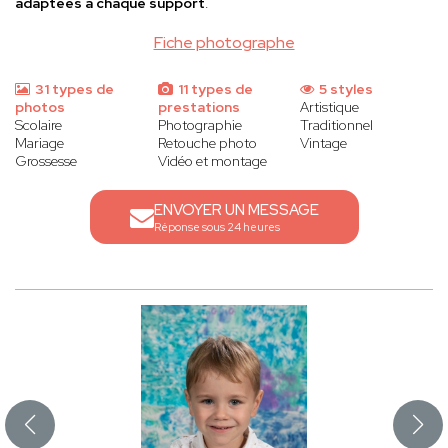
adaptées à chaque support
.
Fiche photographe
31 types de
11 types de
5 styles
photos
prestations
Artistique
Scolaire
Photographie
Traditionnel
Mariage
Retouche photo
Vintage
Grossesse
Vidéo et montage
ENVOYER UN MESSAGE
Réponse sous 24 heures