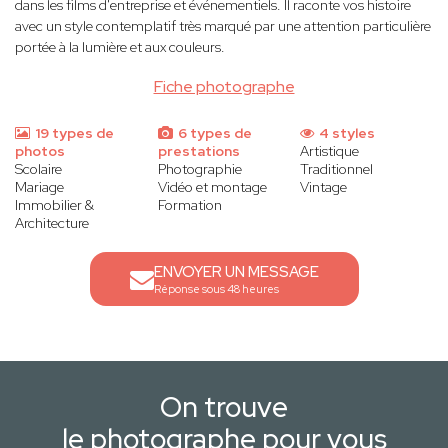
dans les films d'entreprise et événementiels. Il raconte vos histoire
avec un style contemplatif très marqué par une attention particulière
portée à la lumière et aux couleurs.
Fiche photographe
19 types de
6 types de
4 styles
photos
prestations
Artistique
Scolaire
Photographie
Traditionnel
Mariage
Vidéo et montage
Vintage
Immobilier &
Formation
Architecture
ENVOYER UN MESSAGE
Réponse sous 48 heures
On trouve
le photographe pour vous