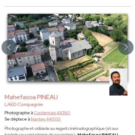
Mahefasoa PINEAU
LAED Compagnie
Photographe à
Cordemais 44360
Se déplace à
Nantes 44000
Photographe et vidéaste au regard cinématographique (et aux
baskets souvent pleines de poussières),
Mahefasoa PINEAU