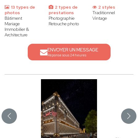
13 types de
2 types de
2 styles
photos
prestations
Traditionnel
Bâtiment
Photographie
Vintage
Mariage
Retouche photo
Immobilier &
Architecture
ENVOYER UN MESSAGE
Réponse sous 24 heures