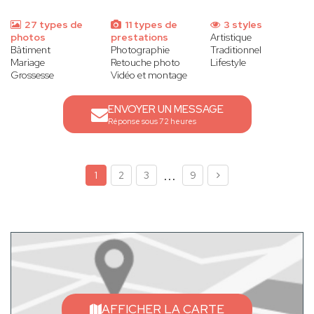
27 types de
11 types de
3 styles
photos
prestations
Artistique
Bâtiment
Photographie
Traditionnel
Mariage
Retouche photo
Lifestyle
Grossesse
Vidéo et montage
ENVOYER UN MESSAGE
Réponse sous 72 heures
...
1
2
3
9
AFFICHER LA CARTE