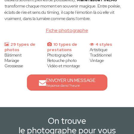
transforme chaque moment en souvenir magique. Entre poésie,
éclats de rire et sens du timing, il capte l’émotion là où elle vit
vraiment, dans la lumière comme dans l’ombre.
Fiche photographe
29 types de
10 types de
4 styles
photos
prestations
Artistique
Bâtiment
Photographie
Traditionnel
Mariage
Retouche photo
Vintage
Grossesse
Vidéo et montage
ENVOYER UN MESSAGE
Réponse dans l'heure
On trouve
le photographe pour vous