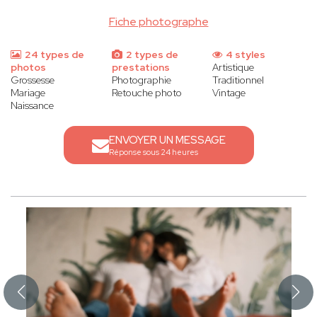
Fiche photographe
24 types de
2 types de
4 styles
photos
prestations
Artistique
Grossesse
Photographie
Traditionnel
Mariage
Retouche photo
Vintage
Naissance
ENVOYER UN MESSAGE
Réponse sous 24 heures