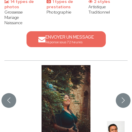
14 types de
1 types de
2 styles
photos
prestations
Artistique
Grossesse
Photographie
Traditionnel
Mariage
Naissance
ENVOYER UN MESSAGE
Réponse sous 72 heures