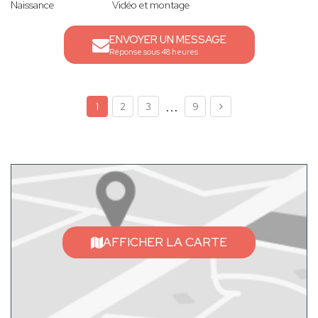
Naissance
Vidéo et montage
ENVOYER UN MESSAGE
Réponse sous 48 heures
...
1
2
3
9
AFFICHER LA CARTE