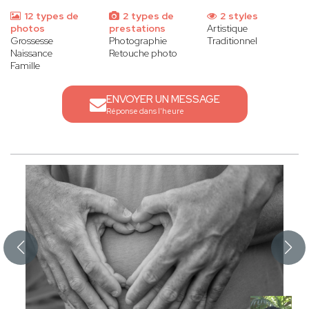
12 types de
2 types de
2 styles
photos
prestations
Artistique
Grossesse
Photographie
Traditionnel
Naissance
Retouche photo
Famille
ENVOYER UN MESSAGE
Réponse dans l'heure