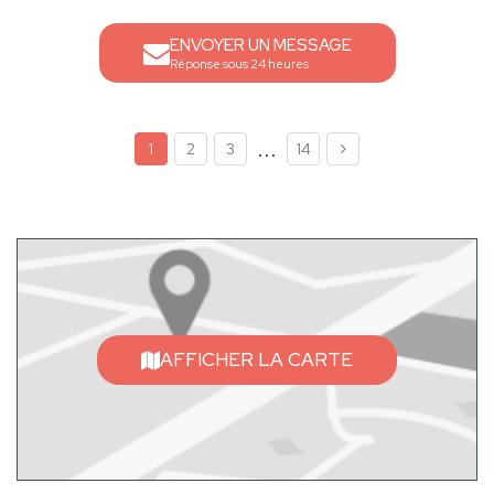
ENVOYER UN MESSAGE
Réponse sous 24 heures
...
1
2
3
14
AFFICHER LA CARTE