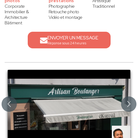
photos
prestations
Artistique
Corporate
Photographie
Traditionnel
Immobilier &
Retouche photo
Architecture
Vidéo et montage
Bâtiment
ENVOYER UN MESSAGE
Réponse sous 24 heures