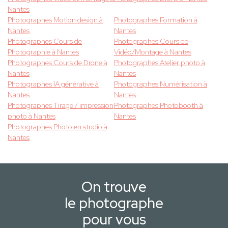
Nantes
Photographes Motion design à
Photographes Formation à
Nantes
Nantes
Photographes Cours de
Photographes Cours de
Photographie à Nantes
Vidéo/Montage à Nantes
Photographes Cours de Drone à
Photographes Atelier photo à
Nantes
Nantes
Photographes IA générative à
Photographes Numérisation à
Nantes
Nantes
Photographes Tirage / impression
Photographes Photobooth à
photo à Nantes
Nantes
Photographes Photo en studio à
Nantes
On trouve
le photographe
pour vous