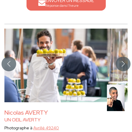
ENVOYER UN MESSAGE
Réponse dans l'heure
Nicolas AVERTY
UN OEIL AVERTY
Photographe à
Avrillé 49240