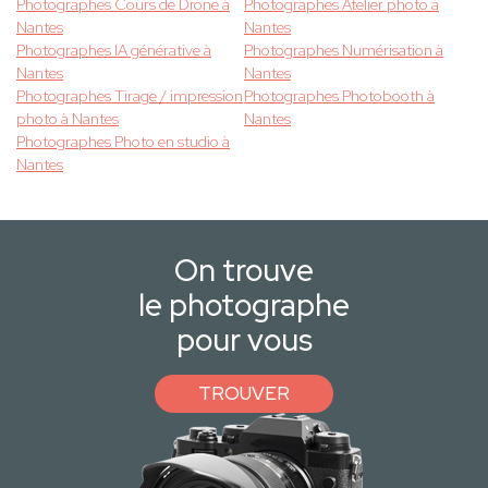
Photographes Cours de Drone à
Photographes Atelier photo à
Nantes
Nantes
Photographes IA générative à
Photographes Numérisation à
Nantes
Nantes
Photographes Tirage / impression
Photographes Photobooth à
photo à Nantes
Nantes
Photographes Photo en studio à
Nantes
On trouve
le photographe
pour vous
TROUVER