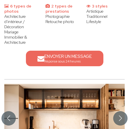
6 types de
2 types de
3 styles
photos
prestations
Artistique
Architecture
Photographie
Traditionnel
d'intérieur /
Retouche photo
Lifestyle
Décoration
Mariage
Immobilier &
Architecture
ENVOYER UN MESSAGE
Réponse sous 24 heures