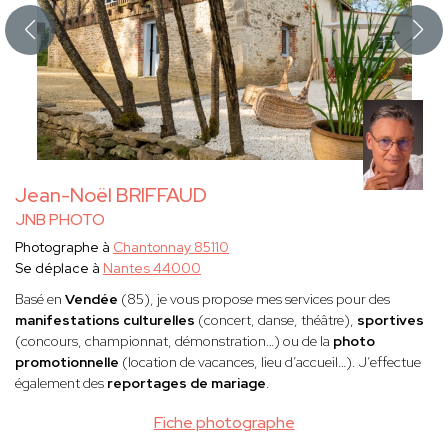
Jean-Noël BRIFFAUD
JNB PHOTO
Photographe à
Chantonnay 85110
Se déplace à
Nantes 44000
Basé en
Vendée
(85), je vous propose mes services pour des
manifestations culturelles
(concert, danse, théâtre),
sportives
(concours, championnat, démonstration…) ou de la
photo
promotionnelle
(location de vacances, lieu d’accueil…). J’effectue
également des
reportages de mariage
.
Fiche photographe