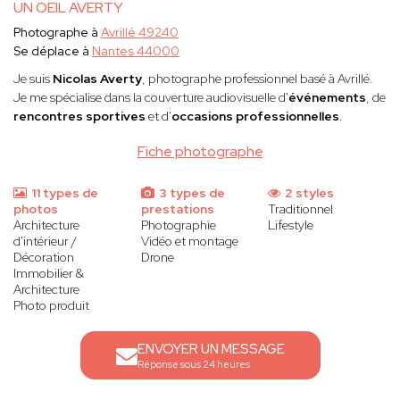
UN OEIL AVERTY
Photographe à
Avrillé 49240
Se déplace à
Nantes 44000
Je suis
Nicolas Averty
, photographe professionnel basé à Avrillé.
Je me spécialise dans la couverture audiovisuelle d'
événements
, de
rencontres sportives
et d'
occasions professionnelles
.
Fiche photographe
11 types de
3 types de
2 styles
photos
prestations
Traditionnel
Architecture
Photographie
Lifestyle
d'intérieur /
Vidéo et montage
Décoration
Drone
Immobilier &
Architecture
Photo produit
ENVOYER UN MESSAGE
Réponse sous 24 heures