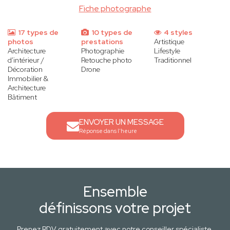
Fiche photographe
17 types de
10 types de
4 styles
photos
prestations
Artistique
Architecture
Photographie
Lifestyle
d'intérieur /
Retouche photo
Traditionnel
Décoration
Drone
Immobilier &
Architecture
Bâtiment
ENVOYER UN MESSAGE
Réponse dans l'heure
Ensemble
définissons votre projet
Prenez RDV gratuitement avec notre conseiller spécialiste.