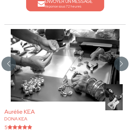
ENVOYER UN MESSAGE
Réponse sous 72 heures
Aurélie KEA
DONA KEA
5