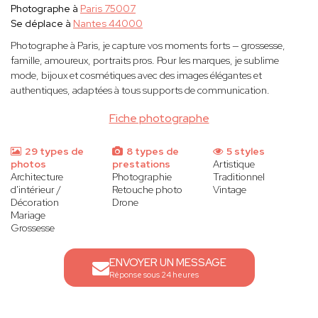
Photographe à
Paris 75007
Se déplace à
Nantes 44000
Photographe à Paris, je capture vos moments forts — grossesse,
famille, amoureux, portraits pros. Pour les marques, je sublime
mode, bijoux et cosmétiques avec des images élégantes et
authentiques, adaptées à tous supports de communication.
Fiche photographe
29 types de
8 types de
5 styles
photos
prestations
Artistique
Architecture
Photographie
Traditionnel
d'intérieur /
Retouche photo
Vintage
Décoration
Drone
Mariage
Grossesse
ENVOYER UN MESSAGE
Réponse sous 24 heures