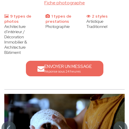
Fiche photographe
9 types de
1 types de
2 styles
photos
prestations
Artistique
Architecture
Photographie
Traditionnel
d'intérieur /
Décoration
Immobilier &
Architecture
Bâtiment
ENVOYER UN MESSAGE
Réponse sous 24 heures