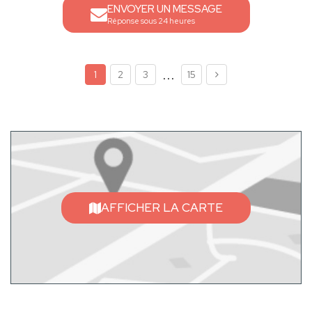
ENVOYER UN MESSAGE
Réponse sous 24 heures
...
1
2
3
15
AFFICHER LA CARTE