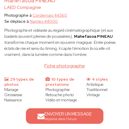
Mahefasoa PINEAU
LAED Compagnie
Photographe à
Cordemais 44360
Se déplace à
Nantes 44000
Photographe et vidéaste au regard cinématographique (et aux
baskets souvent pleines de poussières),
Mahefasoa PINEAU
transforme chaque moment en souvenir magique. Entre poésie,
éclats de rire et sens du timing, il capte l’émotion là où elle vit
vraiment, dans la lumière comme dans l’ombre.
Fiche photographe
29 types de
10 types de
4 styles
photos
prestations
Artistique
Mariage
Photographie
Traditionnel
Grossesse
Retouche photo
Vintage
Naissance
Vidéo et montage
ENVOYER UN MESSAGE
Réponse dans l'heure