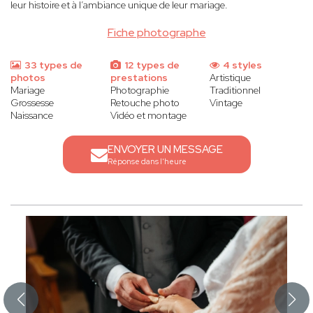
leur histoire et à l’ambiance unique de leur mariage.
Fiche photographe
33 types de
12 types de
4 styles
photos
prestations
Artistique
Mariage
Photographie
Traditionnel
Grossesse
Retouche photo
Vintage
Naissance
Vidéo et montage
ENVOYER UN MESSAGE
Réponse dans l'heure