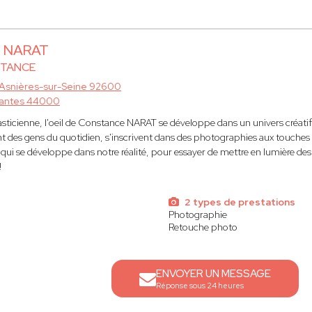
e NARAT
STANCE
Asnières-sur-Seine 92600
antes 44000
ticienne, l'oeil de Constance NARAT se développe dans un univers créatif m
t des gens du quotidien, s'inscrivent dans des photographies aux touches
qui se développe dans notre réalité, pour essayer de mettre en lumière des
!
2 types de prestations
Photographie
Retouche photo
ENVOYER UN MESSAGE
Réponse sous 24 heures