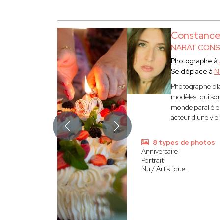
Constanc
NARAT CON
Photographe à
Se déplace à
N
Photographe plas
modèles, qui son
monde parallèle 
acteur d'une vie 
8 types de photos
Anniversaire
Portrait
Nu / Artistique