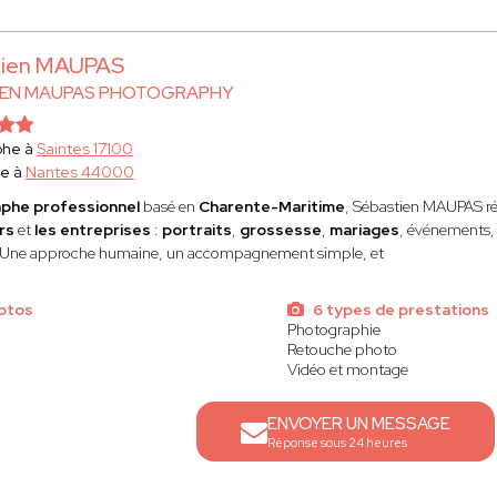
tien MAUPAS
IEN MAUPAS PHOTOGRAPHY
phe à
Saintes 17100
ce à
Nantes 44000
phe professionnel
basé en
Charente-Maritime
, Sébastien MAUPAS
r
rs
et
les entreprises
:
portraits
,
grossesse
,
mariages
, événements, 
 Une approche humaine, un accompagnement simple, et
otos
6 types de prestations
Photographie
Retouche photo
Vidéo et montage
ENVOYER UN MESSAGE
Réponse sous 24 heures