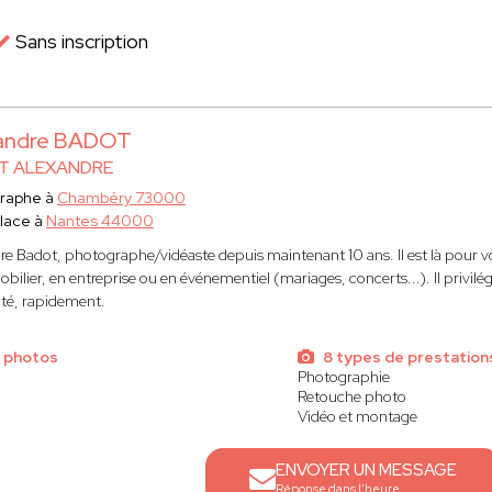
Sans inscription
andre BADOT
T ALEXANDRE
raphe à
Chambéry 73000
lace à
Nantes 44000
re Badot, photographe/vidéaste depuis maintenant 10 ans. Il est là pour v
ilier, en entreprise ou en événementiel (mariages, concerts...). Il privilégi
ité, rapidement.
 photos
8 types de prestation
Photographie
Retouche photo
Vidéo et montage
ENVOYER UN MESSAGE
Réponse dans l'heure