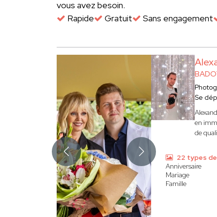
vous avez besoin.
Rapide
Gratuit
Sans engagement
Alex
BADO
Photog
Se dép
Alexand
en immob
de qual
22 types de
Anniversaire
Mariage
Famille