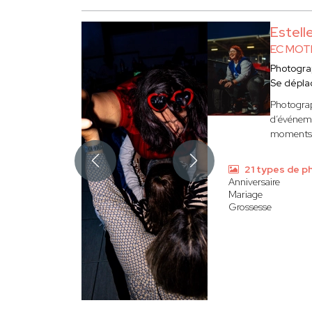
Estel
EC MOT
Photogr
Se dépla
Photograp
d’événeme
moments f
21 types de p
Anniversaire
Mariage
Grossesse