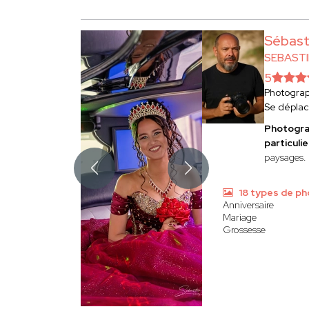
Sébas
SEBAST
5
Photogra
Se dépla
Photogra
particulie
paysages.
18 types de ph
Anniversaire
Mariage
Grossesse