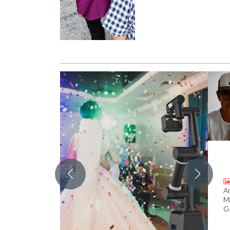
An
M
G