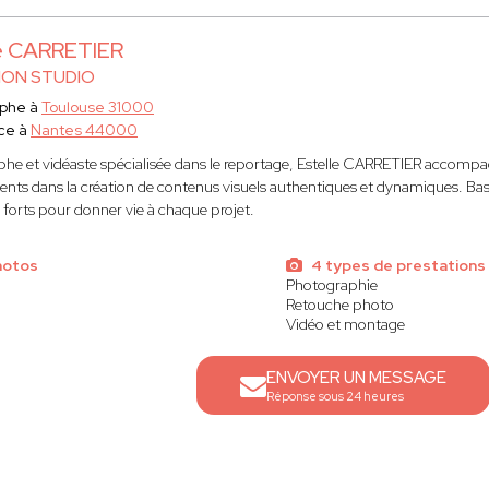
le CARRETIER
ION STUDIO
aphe à
Toulouse 31000
ce à
Nantes 44000
he et vidéaste spécialisée dans le reportage, Estelle CARRETIER accompagn
nts dans la création de contenus visuels authentiques et dynamiques. Basée 
orts pour donner vie à chaque projet.
hotos
4 types de prestations
Photographie
Retouche photo
Vidéo et montage
ENVOYER UN MESSAGE
Réponse sous 24 heures