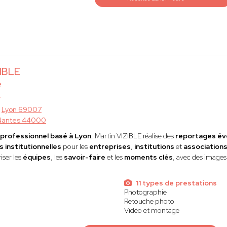
ZIBLE
e
à
Lyon 69007
Nantes 44000
professionnel basé à Lyon
, Martin VIZIBLE réalise des
reportages év
 institutionnelles
pour les
entreprises
,
institutions
et
association
iser les
équipes
, les
savoir-faire
et les
moments clés
, avec des image
11 types de prestations
Photographie
Retouche photo
Vidéo et montage