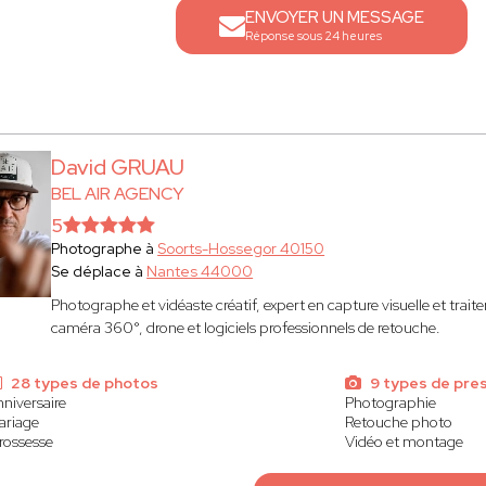
ENVOYER UN MESSAGE
Réponse sous 24 heures
David GRUAU
BEL AIR AGENCY
5
Photographe à
Soorts-Hossegor 40150
Se déplace à
Nantes 44000
Photographe et vidéaste créatif, expert en capture visuelle et tra
caméra 360°, drone et logiciels professionnels de retouche.
28 types de photos
9 types de pre
niversaire
Photographie
ariage
Retouche photo
rossesse
Vidéo et montage