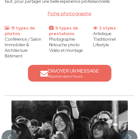
faut, pour partager une belle expérience professionnelle.
Fiche photographe
15 types de
9 types de
3 styles
photos
prestations
Artistique
Conférence / Salon
Photographie
Traditionnel
Immobilier &
Retouche photo
Lifestyle
Architecture
Vidéo et montage
Bâtiment
ENVOYER UN MESSAGE
Réponse dans l'heure