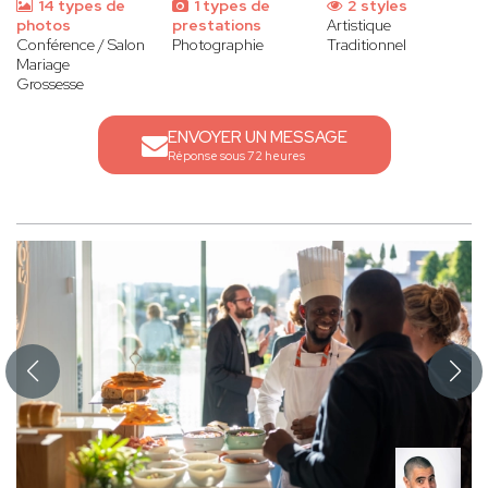
14 types de
1 types de
2 styles
photos
prestations
Artistique
Conférence / Salon
Photographie
Traditionnel
Mariage
Grossesse
ENVOYER UN MESSAGE
Réponse sous 72 heures