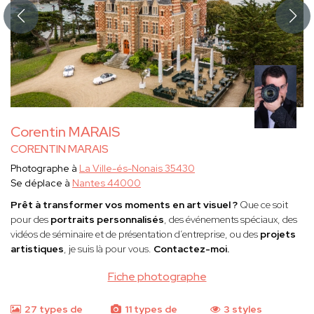
Corentin MARAIS
CORENTIN MARAIS
Photographe à
La Ville-és-Nonais 35430
Se déplace à
Nantes 44000
Prêt à transformer vos moments en art visuel ?
Que ce soit
pour des
portraits personnalisés
, des événements spéciaux, des
vidéos de séminaire et de présentation d’entreprise, ou des
projets
artistiques
, je suis là pour vous.
Contactez-moi.
Fiche photographe
27 types de
11 types de
3 styles