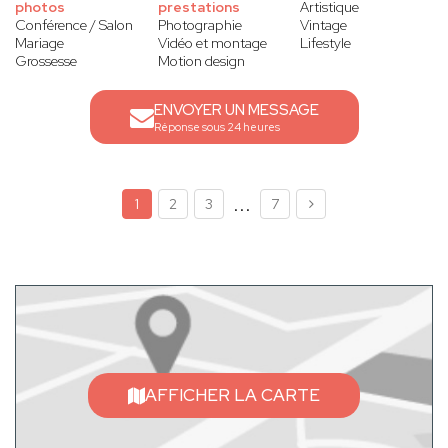
photos
prestations
Artistique
Conférence / Salon
Photographie
Vintage
Mariage
Vidéo et montage
Lifestyle
Grossesse
Motion design
ENVOYER UN MESSAGE
Réponse sous 24 heures
...
1
2
3
7
AFFICHER LA CARTE