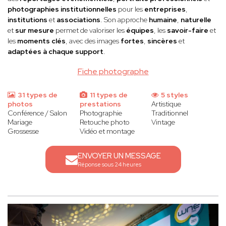
photographies institutionnelles
pour les
entreprises
,
institutions
et
associations
. Son approche
humaine
,
naturelle
et
sur mesure
permet de valoriser les
équipes
, les
savoir-faire
et
les
moments clés
, avec des images
fortes
,
sincères
et
adaptées à chaque support
.
Fiche photographe
31 types de
11 types de
5 styles
photos
prestations
Artistique
Conférence / Salon
Photographie
Traditionnel
Mariage
Retouche photo
Vintage
Grossesse
Vidéo et montage
ENVOYER UN MESSAGE
Réponse sous 24 heures