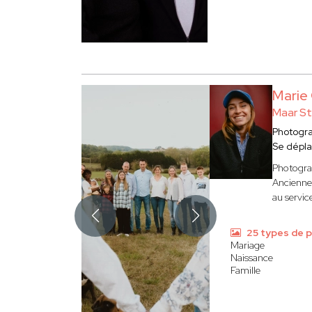
Mari
Maar St
Photogr
Se dépl
Photograp
Ancienne 
au servic
25 types de 
Mariage
Naissance
Famille