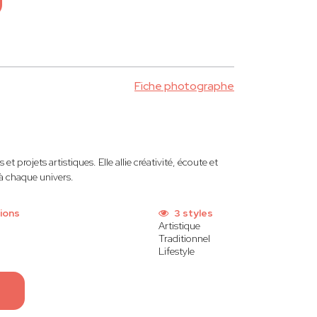
Fiche photographe
 et projets artistiques. Elle allie créativité, écoute et
 à chaque univers.
ions
3 styles
Artistique
Traditionnel
Lifestyle