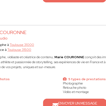
e COURONNE
udio
aphe à
Toulouse 31000
ace à
Toulouse 31500
he, vidéaste et créatrice de contenu,
Marie COURONNE
conçoit des im
athlète et passionnée de storytelling, ses expériences de vie en France et 
e de vos projets, uniques et sur-mesure.
photos
5 types de prestations
Photographie
Retouche photo
Vidéo et montage
ENVOYER UN MESSAGE