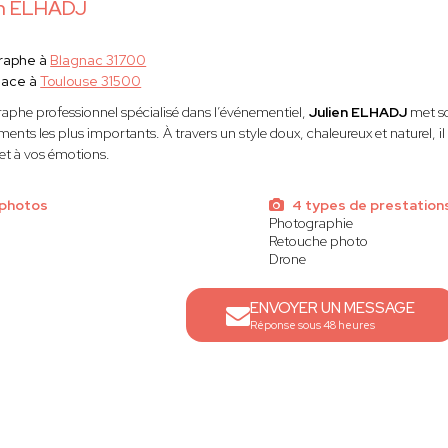
en ELHADJ
raphe à
Blagnac 31700
lace à
Toulouse 31500
aphe professionnel spécialisé dans l’événementiel,
Julien ELHADJ
met so
nts les plus importants. À travers un style doux, chaleureux et naturel, il 
 et à vos émotions.
 photos
4 types de prestation
Photographie
Retouche photo
Drone
ENVOYER UN MESSAGE
Réponse sous 48 heures