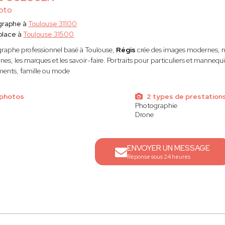
oto
graphe à
Toulouse 31100
place à
Toulouse 31500
raphe professionnel basé à Toulouse,
Régis
crée des images modernes, na
es, les marques et les savoir-faire. Portraits pour particuliers et mannequi
ents, famille ou mode
 photos
2 types de prestation
Photographie
Drone
ENVOYER UN MESSAGE
Réponse sous 24 heures