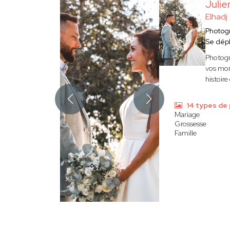
Juli
Elhadj
Photog
Se dép
Photogr
vos mome
histoire
14 types de
Mariage
Grossesse
Famille