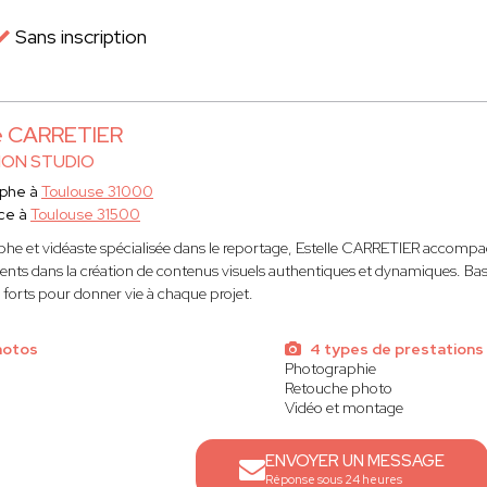
Sans inscription
le CARRETIER
ION STUDIO
aphe à
Toulouse 31000
ce à
Toulouse 31500
he et vidéaste spécialisée dans le reportage, Estelle CARRETIER accompagn
nts dans la création de contenus visuels authentiques et dynamiques. Basée 
orts pour donner vie à chaque projet.
hotos
4 types de prestations
Photographie
Retouche photo
Vidéo et montage
ENVOYER UN MESSAGE
Réponse sous 24 heures