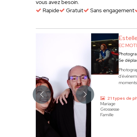
vous avez besoin.
Rapide
Gratuit
Sans engagement
Estel
EC MOT
Photogr
Se dépla
Photograp
d’événeme
moments f
21 types de p
Mariage
Grossesse
Famille