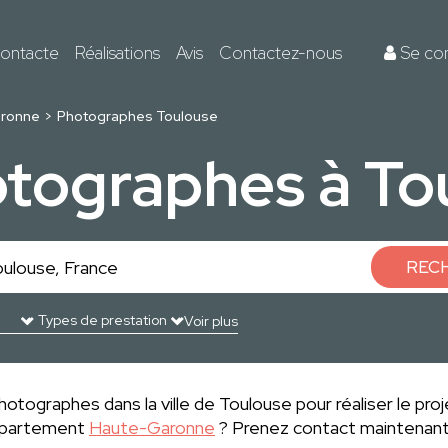
ontacte
Réalisations
Avis
Contactez-nous
Se co
ronne
Photographes Toulouse
otographes à To
REC
Voir plus
hotographes dans la ville de Toulouse pour réaliser le proj
département
Haute-Garonne
? Prenez contact maintenant