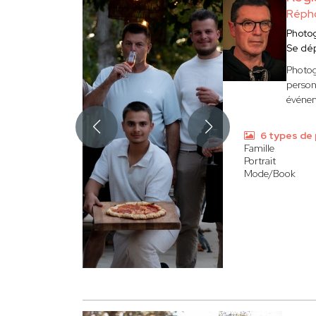
Réph
Photo
Se dé
Photog
personn
événem
6 types de
Famille
Portrait
Mode/Book