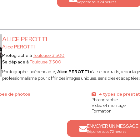
Réponse sous 24 heures
ALICE PEROTTI
Alice PEROTTI
Photographe à
Toulouse 31500
Se déplace à
Toulouse 31500
Photographe indépendante,
Alice PEROTTI
réalise portraits, reportages
professionnalisme pour offrir des images uniques, sensibles et adaptées
pes de photos
4 types de prestat
Photographie
Vidéo et montage
Formation
ENVOYER UN MESSAGE
Réponse sous 72 heures