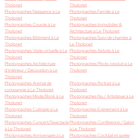
Tholonet
Tholonet
Photographes Naissance à Le
Photographes Famille à Le
Tholonet
Tholonet
Photographes Couple à Le
Photographes Immobilier &
Tholonet
Architecture à Le Tholonet
Photographes Bâtiment à Le
Photographes Suivi de chantier à
Tholonet
Le Tholonet
Photographes Visite virtuelle à Le
Photographes Airbnb à Le
Tholonet
Tholonet
Photographes Architecture
Photographes Photo produit à Le
d'intérieur / Décoration à Le
Tholonet
Tholonet
Photographes Animal de
Photographes Portrait à Le
compagnie à Le Tholonet
Tholonet
Photographes Mode/Book à Le
Photographes Nu / Artistique à Le
Tholonet
Tholonet
Photographes Culinaire à Le
Photographes Evènement à Le
Tholonet
Tholonet
Photographes Concert/Spectacle
Photographes Conférence / Salon
à Le Tholonet
à Le Tholonet
Photographes Anniversaire à Le
Photographes Cocktail et soirée