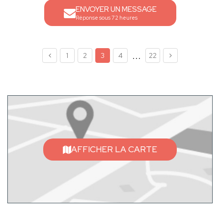
ENVOYER UN MESSAGE
Réponse sous 72 heures
...
1
2
3
4
22
AFFICHER LA CARTE