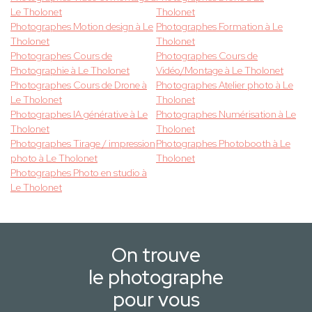
Le Tholonet
Tholonet
Photographes Motion design à Le
Photographes Formation à Le
Tholonet
Tholonet
Photographes Cours de
Photographes Cours de
Photographie à Le Tholonet
Vidéo/Montage à Le Tholonet
Photographes Cours de Drone à
Photographes Atelier photo à Le
Le Tholonet
Tholonet
Photographes IA générative à Le
Photographes Numérisation à Le
Tholonet
Tholonet
Photographes Tirage / impression
Photographes Photobooth à Le
photo à Le Tholonet
Tholonet
Photographes Photo en studio à
Le Tholonet
On trouve
le photographe
pour vous