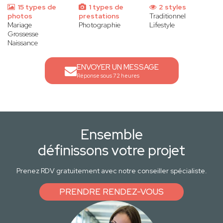
15 types de
1 types de
2 styles
photos
prestations
Traditionnel
Mariage
Photographie
Lifestyle
Grossesse
Naissance
ENVOYER UN MESSAGE
Réponse sous 72 heures
Ensemble
définissons votre projet
Prenez RDV gratuitement avec notre conseiller spécialiste.
PRENDRE RENDEZ-VOUS