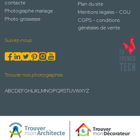
contacte
Plan du site
Photographe mariage
Mentions légales - CGU
Photo grossesse
CGPS - conditions
générales de vente
Suivez-nous
Trouver nos photographes
A
B
C
D
E
F
G
H
I
J
K
L
M
N
O
P
Q
R
S
T
U
V
W
X
Y
Z