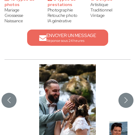
photos
prestations
Artistique
Mariage
Photographie
Traditionnel
Grossesse
Retouche photo
Vintage
Naissance
IA générative
ENVOYER UN MESSAGE
Réponse sous 24 heures