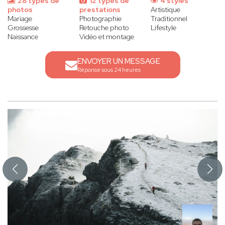
28 types de
12 types de
4 styles
photos
prestations
Artistique
Mariage
Photographie
Traditionnel
Grossesse
Retouche photo
Lifestyle
Naissance
Vidéo et montage
ENVOYER UN MESSAGE
Réponse sous 24 heures