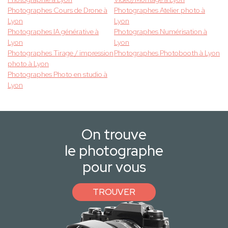
Photographes Cours de Drone à
Photographes Atelier photo à
Lyon
Lyon
Photographes IA générative à
Photographes Numérisation à
Lyon
Lyon
Photographes Tirage / impression
Photographes Photobooth à Lyon
photo à Lyon
Photographes Photo en studio à
Lyon
On trouve
le photographe
pour vous
TROUVER