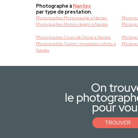
Photographe à
Nantes
par type de prestation.
Photographes Photographie à Nantes
Photogr
Photographes Motion design à Nantes
Photogr
Photographes Cours de Drone à Nantes
Photogra
Photographes Tirage / impression photo à
Photogr
Nantes
On trouv
le photograph
pour vou
TROUVER