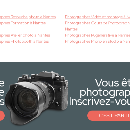
aphes Retouche photo à Nantes
Photographes Vidéo et montage à N
aphes Formation à Nantes
Photographes Cours de Photographi
Nantes
phes Atelier photo à Nantes
Photographes IA générative à Nante
aphes Photobooth à Nantes
Photographes Photo en studio à Nan
e
Vous ê
e
photogra
s
Inscrivez-vou
C'EST PARTI 