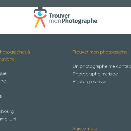
hotographes à
Trouver mon photographe
rnational
Un photographe me contac
que
Photographe mariage
gne
Photo grossesse
e
mbourg
ume-Uni
e
Suivez-nous