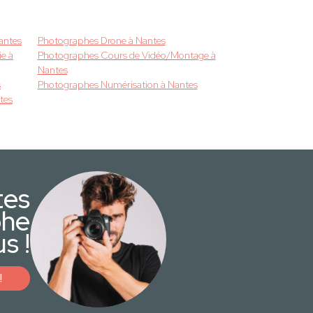
antes
Photographes Drone à Nantes
e à
Photographes Cours de Vidéo/Montage à
Nantes
s
Photographes Numérisation à Nantes
tes
tes
phe
s !
!