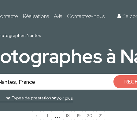
ontacte
Réalisations
Avis
Contactez-nous
Se co
hotographes Nantes
hotographes à N
REC
Voir plus
...
1
18
19
20
21