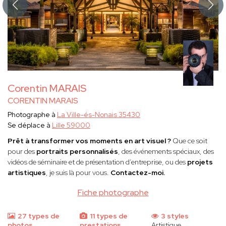
Corentin MARAIS
CORENTIN MARAIS
Photographe à
La Ville-és-Nonais 35430
Se déplace à
Lille 59000
Prêt à transformer vos moments en art visuel ?
Que ce soit
pour des
portraits personnalisés
, des événements spéciaux, des
vidéos de séminaire et de présentation d’entreprise, ou des
projets
artistiques
, je suis là pour vous.
Contactez-moi.
Fiche photographe
27 types de
11 types de
3 styles
photos
prestations
Artistique