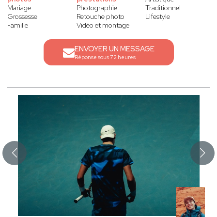
Mariage
Photographie
Traditionnel
Grossesse
Retouche photo
Lifestyle
Famille
Vidéo et montage
ENVOYER UN MESSAGE
Réponse sous 72 heures