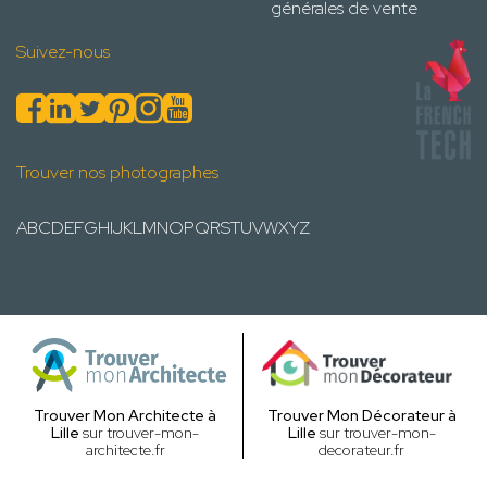
générales de vente
Suivez-nous
Trouver nos photographes
A
B
C
D
E
F
G
H
I
J
K
L
M
N
O
P
Q
R
S
T
U
V
W
X
Y
Z
Trouver Mon Architecte à
Trouver Mon Décorateur à
Lille
sur trouver-mon-
Lille
sur trouver-mon-
architecte.fr
decorateur.fr