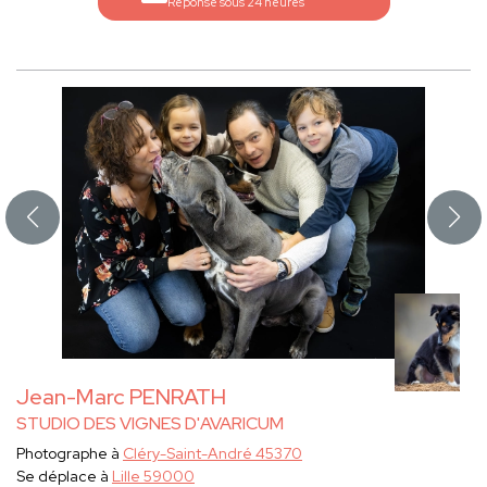
Réponse sous 24 heures
Jean-Marc PENRATH
STUDIO DES VIGNES D'AVARICUM
Photographe à
Cléry-Saint-André 45370
Se déplace à
Lille 59000