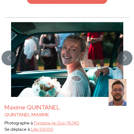
Maxime QUINTANEL
QUINTANEL MAXIME
Photographe à
Fontaine-le-Dun 76740
Se déplace à
Lille 59000