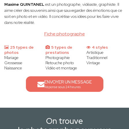
Maxime QUINTANEL
est un
photographe, vidéaste, graphiste. Il
aime créer des souvenirs ainsi que sauvegarder des émotions que ce
soit en photo et en vidéo. Il concrétise vos idées pour les faire vivre
dans notre réalité.
Fiche photographe
25 types de
5 types de
4 styles
photos
prestations
Artistique
Mariage
Photographie
Traditionnel
Grossesse
Retouche photo
Vintage
Naissance
Vidéo et montage
ENVOYER UN MESSAGE
Réponse sous 24 heures
On trouve