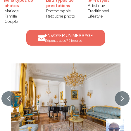
15 types de
2 types de
4 styles
photos
prestations
Artistique
Mariage
Photographie
Traditionnel
Famille
Retouche photo
Lifestyle
Couple
ENVOYER UN MESSAGE
Réponse sous 72 heures