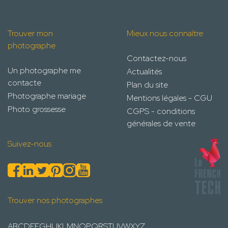
Trouver mon
Mieux nous connaître
photographe
Contactez-nous
Un photographe me
Actualités
contacte
Plan du site
Photographe mariage
Mentions légales - CGU
Photo grossesse
CGPS - conditions
générales de vente
Suivez-nous
Trouver nos photographes
A
B
C
D
E
F
G
H
I
J
K
L
M
N
O
P
Q
R
S
T
U
V
W
X
Y
Z