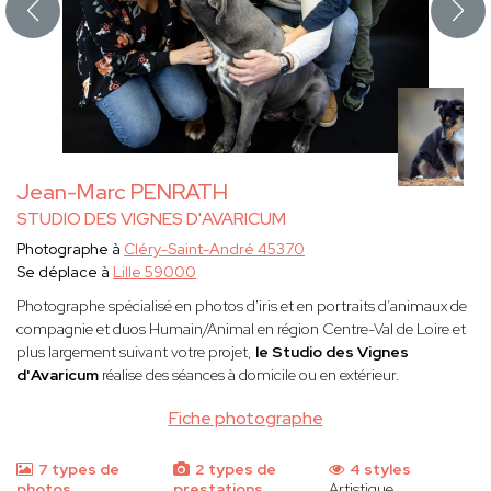
Jean-Marc PENRATH
STUDIO DES VIGNES D'AVARICUM
Photographe à
Cléry-Saint-André 45370
Se déplace à
Lille 59000
Photographe spécialisé en photos d'iris et en portraits d’animaux de
compagnie et duos Humain/Animal en région Centre-Val de Loire et
plus largement suivant votre projet,
le Studio des Vignes
d'Avaricum
réalise des séances à domicile ou en extérieur.
Fiche photographe
7 types de
2 types de
4 styles
photos
prestations
Artistique