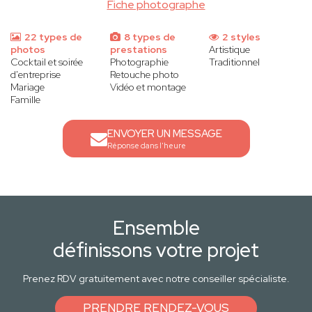
Fiche photographe
22 types de
8 types de
2 styles
photos
prestations
Artistique
Cocktail et soirée
Photographie
Traditionnel
d'entreprise
Retouche photo
Mariage
Vidéo et montage
Famille
ENVOYER UN MESSAGE
Réponse dans l'heure
Ensemble
définissons votre projet
Prenez RDV gratuitement avec notre conseiller spécialiste.
PRENDRE RENDEZ-VOUS