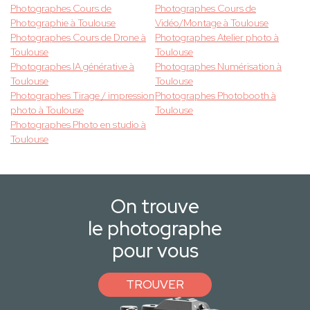
Photographes Cours de
Photographes Cours de
Photographie à Toulouse
Vidéo/Montage à Toulouse
Photographes Cours de Drone à
Photographes Atelier photo à
Toulouse
Toulouse
Photographes IA générative à
Photographes Numérisation à
Toulouse
Toulouse
Photographes Tirage / impression
Photographes Photobooth à
photo à Toulouse
Toulouse
Photographes Photo en studio à
Toulouse
On trouve
le photographe
pour vous
TROUVER