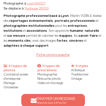
Photographe à
Lyon 69007
Se déplace à
Toulouse 31000
Photographe professionnel basé à Lyon
, Martin VIZIBLE réalise
des
reportages événementiels
,
portraits professionnels
et
photographies institutionnelles
pour les
entreprises
,
institutions
et
associations
. Son approche
humaine
,
naturelle
et
sur mesure
permet de valoriser les
équipes
, les
savoir-faire
et
les
moments clés
, avec des images
fortes
,
sincères
et
adaptées à chaque support
.
Fiche photographe
31 types de
11 types de
5 styles
photos
prestations
Artistique
Cocktail et soirée
Photographie
Traditionnel
d'entreprise
Retouche photo
Vintage
Mariage
Vidéo et montage
Grossesse
ENVOYER UN MESSAGE
Réponse sous 24 heures