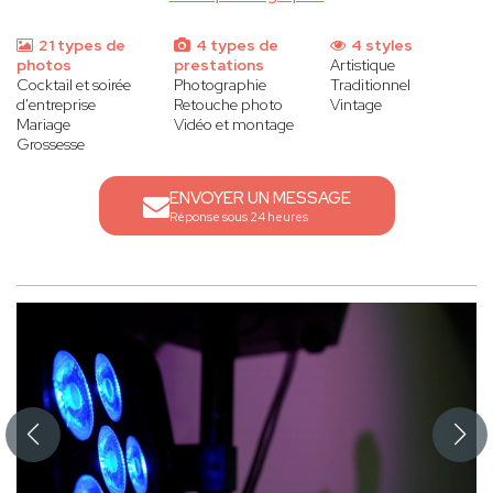
21 types de
4 types de
4 styles
photos
prestations
Artistique
Cocktail et soirée
Photographie
Traditionnel
d'entreprise
Retouche photo
Vintage
Mariage
Vidéo et montage
Grossesse
ENVOYER UN MESSAGE
Réponse sous 24 heures