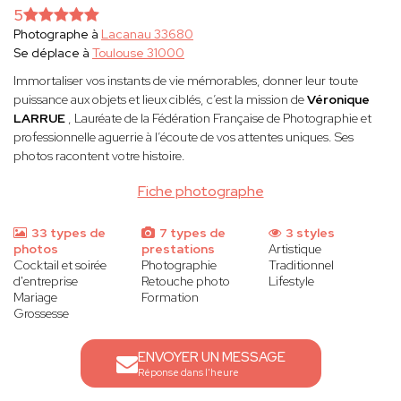
5
Photographe à
Lacanau 33680
Se déplace à
Toulouse 31000
Immortaliser vos instants de vie mémorables, donner leur toute
puissance aux objets et lieux ciblés, c’est la mission de
Véronique
LARRUE
, Lauréate de la Fédération Française de Photographie et
professionnelle aguerrie à l’écoute de vos attentes uniques. Ses
photos racontent votre histoire.
Fiche photographe
33 types de
7 types de
3 styles
photos
prestations
Artistique
Cocktail et soirée
Photographie
Traditionnel
d'entreprise
Retouche photo
Lifestyle
Mariage
Formation
Grossesse
ENVOYER UN MESSAGE
Réponse dans l'heure