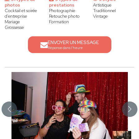
photos
prestations
Artistique
Cocktail et soirée
Photographie
Traditionnel
d'entreprise
Retouche photo
Vintage
Mariage
Formation
Grossesse
ENVOYER UN MESSAGE
Réponse dans l'heure