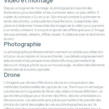
Vidéo et montage
Depuis un logiciel de montage, le photographe importe des
illustrations pour les éditer et les combiner selon un plan défini. Il
s’aider du scénario s’il y en a un. Son travail consiste à optimiser le
rendu des photos, à résoudre les imperfections, à assembler des
plans et à étalonner l’ensemble des images de la vidéo pour parvenir
à un rendu cohérent. Il conçoit et ajoute des effets spéciaux à l'image
tels que phrases, dessins, effets visuels. Il collabore avec le technicien
du son.
Photographie
Le photographe professionnel est vraiment un artiste qui utilise son
art pour nous inspirer et nous enchanter. Les détails soigneusement
sélectionnés et les perspectives distinctifs nous permettent de
découvrir chaque photo sous un nouvel angle, révélant des éléments
dissimulés de la scène capturée.
Drone
L'imagerie par drones offre divers atouts en comparaison des
méthodes traditionnelles de capture de vue. Parmi eux on remarque :
Les drones sont capables de filmer des vidéos à haute définition, ce
qui est très pratique pour tourner des films, des documentaires ou
des annonces. Les aéronefs sans pilote permettent de prendre des
photos du ciel et des angles de vue aux photographes au sol. Ils
offrent ainsi des opportunités impressionnantes et inédites pour la