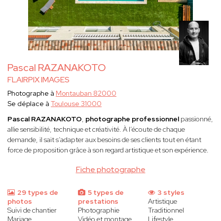
Pascal RAZANAKOTO
FLAIRPIX IMAGES
Photographe à
Montauban 82000
Se déplace à
Toulouse 31000
Pascal RAZANAKOTO
,
photographe professionnel
passionné,
allie sensibilité, technique et créativité. À l’écoute de chaque
demande, il sait s’adapter aux besoins de ses clients tout en étant
force de proposition grâce à son regard artistique et son expérience.
Fiche photographe
29 types de
5 types de
3 styles
photos
prestations
Artistique
Suivi de chantier
Photographie
Traditionnel
Mariage
Vidéo et montage
Lifestyle