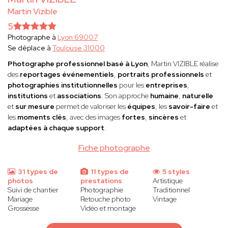
Martin Vizible
5
Photographe à
Lyon 69007
Se déplace à
Toulouse 31000
Photographe professionnel basé à Lyon
, Martin VIZIBLE réalise
des
reportages événementiels
,
portraits professionnels
et
photographies institutionnelles
pour les
entreprises
,
institutions
et
associations
. Son approche
humaine
,
naturelle
et
sur mesure
permet de valoriser les
équipes
, les
savoir-faire
et
les
moments clés
, avec des images
fortes
,
sincères
et
adaptées à chaque support
.
Fiche photographe
31 types de
11 types de
5 styles
photos
prestations
Artistique
Suivi de chantier
Photographie
Traditionnel
Mariage
Retouche photo
Vintage
Grossesse
Vidéo et montage