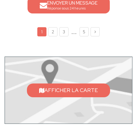
ENVOYER UN MESSAGE
Réponse sous 24 heures
...
1
2
3
5
AFFICHER LA CARTE