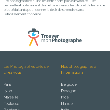
Les photographies culinaires détiennent plusieurs atouts. Elles
permettent notamment de mettre en valeur les plats et de les rendre
plus séduisants pour donner le désir de se rendre dans
l'établissement concerné.
Les Photographes près de
Nos photographes à
chez vous
l'international
Paris
Belgique
Lyon
Espagne
Marseille
Inde
Toulouse
Irlande
Bordeaux
Italie