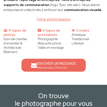
supports de communication
(logo, flyer, site web). Nous aidons
entreprises et collectivités à renforcer leur
communication visuelle.
Fiche photographe
11 types de
9 types de
3 styles
photos
prestations
Artistique
Suivi de chantier
Photographie
Traditionnel
Immobilier &
Retouche photo
Lifestyle
Architecture
Vidéo et montage
Bâtiment
ENVOYER UN MESSAGE
Réponse sous 24 heures
On trouve
le photographe pour vous