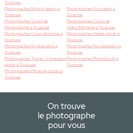
Toulouse
Photographes Motion design à
Photographes Formation à
Toulouse
Toulouse
Photographes Cours de
Photographes Cours de
Photographie à Toulouse
Vidéo/Montage à Toulouse
Photographes Cours de Drone à
Photographes Atelier photo à
Toulouse
Toulouse
Photographes IA générative à
Photographes Numérisation à
Toulouse
Toulouse
Photographes Tirage / impression
Photographes Photobooth à
photo à Toulouse
Toulouse
Photographes Photo en studio à
Toulouse
On trouve
le photographe
pour vous