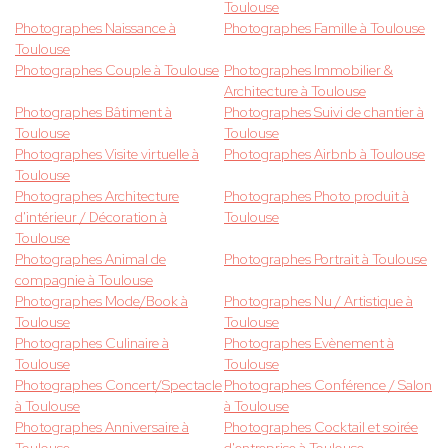
Toulouse
Photographes Naissance à
Photographes Famille à Toulouse
Toulouse
Photographes Couple à Toulouse
Photographes Immobilier &
Architecture à Toulouse
Photographes Bâtiment à
Photographes Suivi de chantier à
Toulouse
Toulouse
Photographes Visite virtuelle à
Photographes Airbnb à Toulouse
Toulouse
Photographes Architecture
Photographes Photo produit à
d'intérieur / Décoration à
Toulouse
Toulouse
Photographes Animal de
Photographes Portrait à Toulouse
compagnie à Toulouse
Photographes Mode/Book à
Photographes Nu / Artistique à
Toulouse
Toulouse
Photographes Culinaire à
Photographes Evènement à
Toulouse
Toulouse
Photographes Concert/Spectacle
Photographes Conférence / Salon
à Toulouse
à Toulouse
Photographes Anniversaire à
Photographes Cocktail et soirée