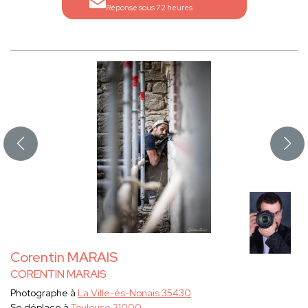
Réponse sous 72 heures
Corentin MARAIS
CORENTIN MARAIS
Photographe à
La Ville-és-Nonais 35430
Se déplace à
Toulouse 31000