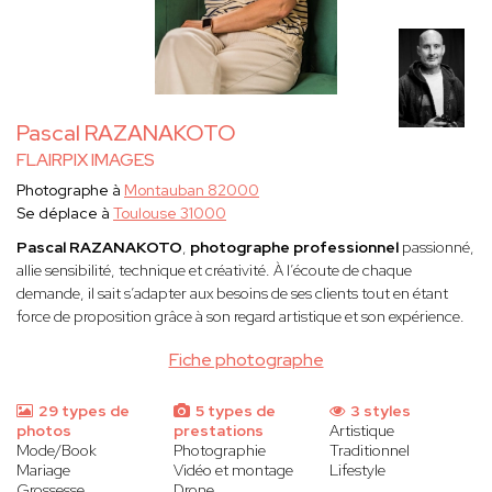
Pascal RAZANAKOTO
FLAIRPIX IMAGES
Photographe à
Montauban 82000
Se déplace à
Toulouse 31000
Pascal RAZANAKOTO
,
photographe professionnel
passionné,
allie sensibilité, technique et créativité. À l’écoute de chaque
demande, il sait s’adapter aux besoins de ses clients tout en étant
force de proposition grâce à son regard artistique et son expérience.
Fiche photographe
29 types de
5 types de
3 styles
photos
prestations
Artistique
Mode/Book
Photographie
Traditionnel
Mariage
Vidéo et montage
Lifestyle
Grossesse
Drone