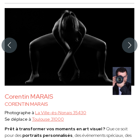
Corentin MARAIS
CORENTIN MARAIS
Photographe à
La Ville-és-Nonais 35430
Se déplace à
Toulouse 31000
Prêt à transformer vos moments en art visuel ?
Que ce soit
pour des
portraits personnalisés
, des événements spéciaux, des