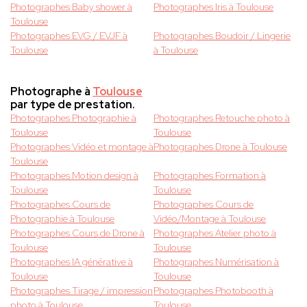
Photographes Baby shower à
Photographes Iris à Toulouse
Toulouse
Photographes EVG / EVJF à
Photographes Boudoir / Lingerie
Toulouse
à Toulouse
Photographe à
Toulouse
par type de prestation.
Photographes Photographie à
Photographes Retouche photo à
Toulouse
Toulouse
Photographes Vidéo et montage à
Photographes Drone à Toulouse
Toulouse
Photographes Motion design à
Photographes Formation à
Toulouse
Toulouse
Photographes Cours de
Photographes Cours de
Photographie à Toulouse
Vidéo/Montage à Toulouse
Photographes Cours de Drone à
Photographes Atelier photo à
Toulouse
Toulouse
Photographes IA générative à
Photographes Numérisation à
Toulouse
Toulouse
Photographes Tirage / impression
Photographes Photobooth à
photo à Toulouse
Toulouse