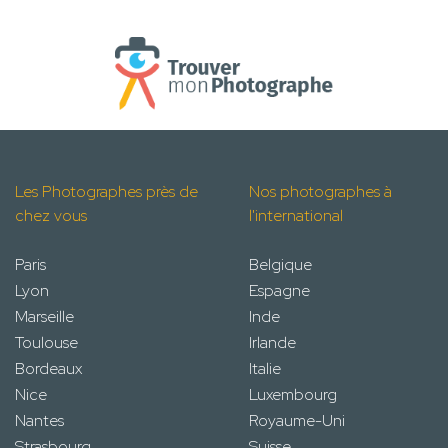
Les Photographes près de
Nos photographes à
chez vous
l'international
Paris
Belgique
Lyon
Espagne
Marseille
Inde
Toulouse
Irlande
Bordeaux
Italie
Nice
Luxembourg
Nantes
Royaume-Uni
Strasbourg
Suisse