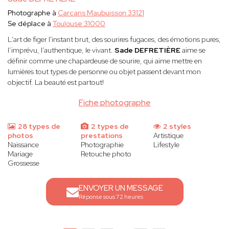
Photographe à
Carcans Maubuisson 33121
Se déplace à
Toulouse 31000
L'art de figer l'instant brut, des sourires fugaces, des émotions pures,
l’imprévu, l’authentique, le vivant.
Sade DEFRETIÈRE
aime se
définir comme une chapardeuse de sourire, qui aime mettre en
lumières tout types de personne ou objet passent devant mon
objectif. La beauté est partout!
Fiche photographe
28 types de
2 types de
2 styles
photos
prestations
Artistique
Naissance
Photographie
Lifestyle
Mariage
Retouche photo
Grossesse
ENVOYER UN MESSAGE
Réponse sous 72 heures