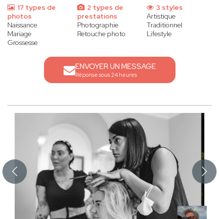
17 types de
2 types de
3 styles
photos
prestations
Artistique
Naissance
Photographie
Traditionnel
Mariage
Retouche photo
Lifestyle
Grossesse
ENVOYER UN MESSAGE
Réponse sous 24 heures