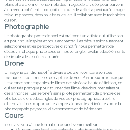
plans et à étalonner l’ensemble des images de la vidéo pour parvenir
à un rendu cohérent. Il conçoit et ajoute des effets spéciaux à l'image
tels que phrases, dessins, effets visuels. Il collabore avec le technicien
du son.
Photographie
Le photographe professionnel est vraiment un artiste qui utilise son
art pour nous inspirer et nous enchanter. Les détails soigneusement
sélectionnés et les perspectives distinctifs nous permettent de
découvrir chaque photo sous un nouvel angle, révélant des éléments
dissimulés de la scène capturée.
Drone
L'imagerie par drones offre divers atouts en comparaison des
méthodes traditionnelles de capture de vue. Parmi eux on remarque :
Les drones sont capables de filmer des vidéos à haute définition, ce
qui est très pratique pour tourner des films, des documentaires ou
des annonces. Les aéronefs sans pilote permettent de prendre des
photos du ciel et des angles de vue aux photographes au sol. Ils
offrent ainsi des opportunités impressionnantes et inédites pour la
photographie paysages, d'événements et de bâtiments.
Cours
Inscrivez-vous à une formation pour devenir meilleur :
Vous explorez les divers styles de la photographie tels que la