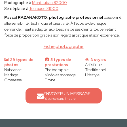
Photographe à
Montauban 82000
Se déplace à
Toulouse 31000
Pascal RAZANAKOTO
,
photographe professionnel
passionné,
allie sensibilité, technique et créativité. À l’écoute de chaque
demande, il sait s’adapter aux besoins de ses clients tout en étant
force de proposition grâce à son regard artistique et son expérience.
Fiche photographe
29 types de
5 types de
3 styles
photos
prestations
Artistique
Naissance
Photographie
Traditionnel
Mariage
Vidéo et montage
Lifestyle
Grossesse
Drone
ENVOYER UN MESSAGE
Réponse dans l'heure