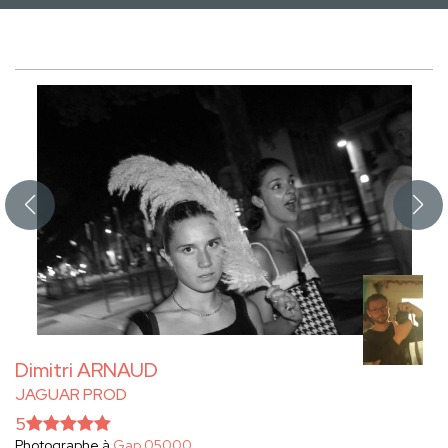
Dimitri ARNAUD
JAGUAR PROD
5
Photographe à
Gap 05000