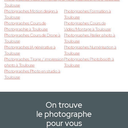
Toulouse
Photographes Motion design à
Photographes Formation à
Toulouse
Toulouse
Photographes Cours de
Photographes Cours de
Photographie à Toulouse
Vidéo/Montage à Toulouse
Photographes Cours de Drone à
Photographes Atelier photo à
Toulouse
Toulouse
Photographes IA générative à
Photographes Numérisation à
Toulouse
Toulouse
Photographes Tirage / impression
Photographes Photobooth à
photo à Toulouse
Toulouse
Photographes Photo en studio à
Toulouse
On trouve
le photographe
pour vous