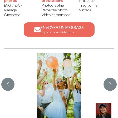
photos
prestations
Artistique
EVG / EVJF
Photographie
Traditionnel
Mariage
Retouche photo
Vintage
Grossesse
Vidéo et montage
ENVOYER UN MESSAGE
Réponse sous 24 heures