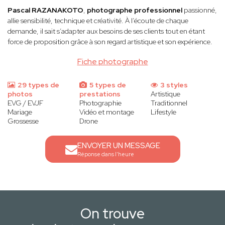
Pascal RAZANAKOTO
,
photographe professionnel
passionné,
allie sensibilité, technique et créativité. À l’écoute de chaque
demande, il sait s’adapter aux besoins de ses clients tout en étant
force de proposition grâce à son regard artistique et son expérience.
Fiche photographe
29 types de
5 types de
3 styles
photos
prestations
Artistique
EVG / EVJF
Photographie
Traditionnel
Mariage
Vidéo et montage
Lifestyle
Grossesse
Drone
ENVOYER UN MESSAGE
Réponse dans l'heure
On trouve