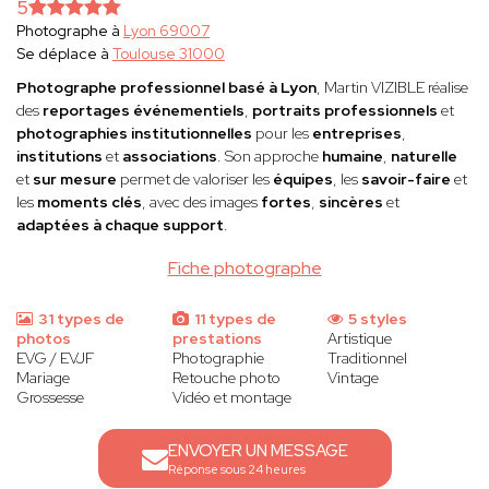
5
Photographe à
Lyon 69007
Se déplace à
Toulouse 31000
Photographe professionnel basé à Lyon
, Martin VIZIBLE réalise
des
reportages événementiels
,
portraits professionnels
et
photographies institutionnelles
pour les
entreprises
,
institutions
et
associations
. Son approche
humaine
,
naturelle
et
sur mesure
permet de valoriser les
équipes
, les
savoir-faire
et
les
moments clés
, avec des images
fortes
,
sincères
et
adaptées à chaque support
.
Fiche photographe
31 types de
11 types de
5 styles
photos
prestations
Artistique
EVG / EVJF
Photographie
Traditionnel
Mariage
Retouche photo
Vintage
Grossesse
Vidéo et montage
ENVOYER UN MESSAGE
Réponse sous 24 heures