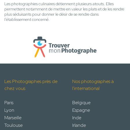
Les photographies culinaires détiennent plusieurs atouts. Elles
permettent notamment de mettre en valeur les plats et de les rendre
plus séduisants pour donner le désir de se rendre dans
l'établissement concerné.
Les Photographes près de
Nos photographes à
chez vous
l'international
Paris
Belgique
Lyon
Espagne
Marseille
Inde
Toulouse
Irlande