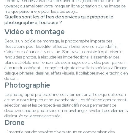
immortaliser des voyages et des aventures (documentation d'un
voyage) ou améliorer votre image en ligne (création d'une image de
marque personnelle pour les sites web)...
Quelles sont les offres de services que propose le
photographe à Toulouse ?
Vidéo et montage
Depuis un logiciel de montage, le photographe importe des
illustrations pour les éditer et les combiner selon un plan défini. Il
s’aider du scénario s’il y en a un. Son travail consiste à optimiser le
rendu des photos, à résoudre les imperfections, à assembler des
plans et à étalonner l’ensemble des images de la vidéo pour parvenir
à un rendu cohérent. Il conçoit et ajoute des effets spéciaux à l'image
tels que phrases, dessins, effets visuels. Il collabore avec le technicien
du son.
Photographie
Le photographe professionnel est vraiment un artiste qui utilise son
art pour nous inspirer et nous enchanter. Les détails soigneusement
sélectionnés et les perspectives distinctifs nous permettent de
découvrir chaque photo sous un nouvel angle, révélant des éléments
dissimulés de la scène capturée.
Drone
L'imagerie par drones offre divers atouts en comparaison des