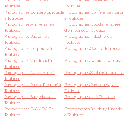
Photographes Culinaire à
Photographes Evènement à
Toulouse
Toulouse
Photographes Concert/Spectacle
Photographes Conférence / Salon
à Toulouse
à Toulouse
Photographes Anniversaire à
Photographes Cocktail et soirée
Toulouse
d'entreprise à Toulouse
Photographes Baptême à
Photographes Industrielle à
Toulouse
Toulouse
Photographes Corporate à
Photographes Sport à Toulouse
Toulouse
Photographes Vue du ciel à
Photographes Nature à Toulouse
Toulouse
Photographes Auto / Moto à
Photographes Scolaire à Toulouse
Toulouse
Photographes Photo d'identité à
Photographes Photothérapie à
Toulouse
Toulouse
Photographes Baby shower à
Photographes Iris à Toulouse
Toulouse
Photographes EVG / EVJF à
Photographes Boudoir / Lingerie
Toulouse
à Toulouse