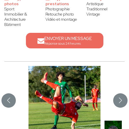
photos
prestations
Artistique
Sport
Photographie
Traditionnel
Immobilier &
Retouche photo
Vintage
Architecture
Vidéo et montage
Bâtiment
ENVOYER UN MESSAGE
Réponse sous 24 heures