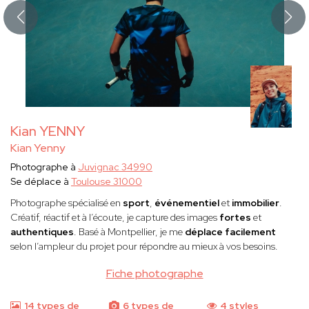
Kian YENNY
Kian Yenny
Photographe à
Juvignac 34990
Se déplace à
Toulouse 31000
Photographe spécialisé en
sport
,
événementiel
et
immobilier
.
Créatif, réactif et à l’écoute, je capture des images
fortes
et
authentiques
. Basé à Montpellier, je me
déplace facilement
selon l’ampleur du projet pour répondre au mieux à vos besoins.
Fiche photographe
14 types de
6 types de
4 styles