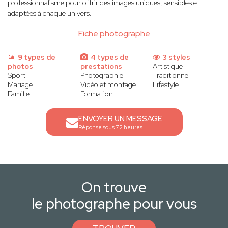
professionnalisme pour offrir des images uniques, sensibles et
adaptées à chaque univers.
Fiche photographe
9 types de
4 types de
3 styles
photos
prestations
Artistique
Sport
Photographie
Traditionnel
Mariage
Vidéo et montage
Lifestyle
Famille
Formation
ENVOYER UN MESSAGE
Réponse sous 72 heures
On trouve
le photographe pour vous