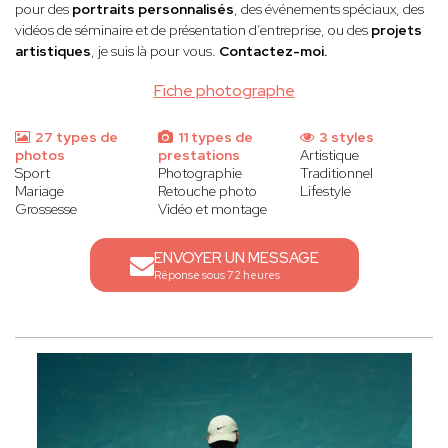
pour des
portraits personnalisés
, des événements spéciaux, des
vidéos de séminaire et de présentation d’entreprise, ou des
projets
artistiques
, je suis là pour vous.
Contactez-moi.
Fiche photographe
27 types de
11 types de
3 styles
photos
prestations
Artistique
Sport
Photographie
Traditionnel
Mariage
Retouche photo
Lifestyle
Grossesse
Vidéo et montage
ENVOYER UN MESSAGE
Réponse sous 72 heures