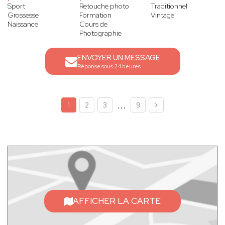
Sport
Retouche photo
Traditionnel
Grossesse
Formation
Vintage
Naissance
Cours de
Photographie
ENVOYER UN MESSAGE
Réponse sous 24 heures
...
1
2
3
9
AFFICHER LA CARTE