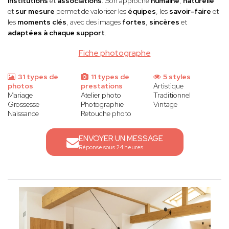
institutions
et
associations
. Son approche
humaine
,
naturelle
et
sur mesure
permet de valoriser les
équipes
, les
savoir-faire
et
les
moments clés
, avec des images
fortes
,
sincères
et
adaptées à chaque support
.
Fiche photographe
31 types de
11 types de
5 styles
photos
prestations
Artistique
Mariage
Atelier photo
Traditionnel
Grossesse
Photographie
Vintage
Naissance
Retouche photo
ENVOYER UN MESSAGE
Réponse sous 24 heures