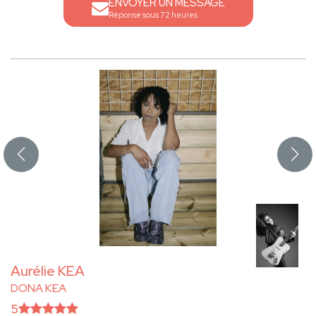
ENVOYER UN MESSAGE
Réponse sous 72 heures
Aurélie KEA
DONA KEA
5