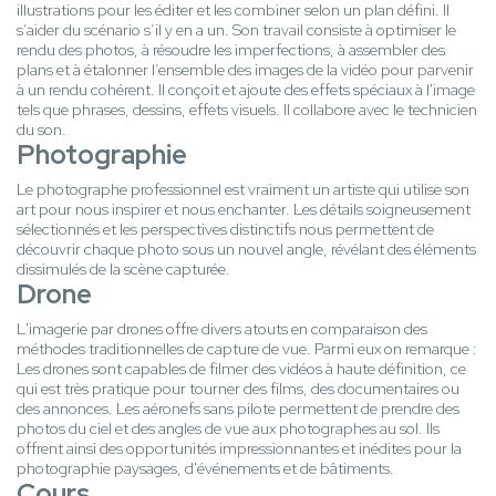
illustrations pour les éditer et les combiner selon un plan défini. Il
s’aider du scénario s’il y en a un. Son travail consiste à optimiser le
rendu des photos, à résoudre les imperfections, à assembler des
plans et à étalonner l’ensemble des images de la vidéo pour parvenir
à un rendu cohérent. Il conçoit et ajoute des effets spéciaux à l'image
tels que phrases, dessins, effets visuels. Il collabore avec le technicien
du son.
Photographie
Le photographe professionnel est vraiment un artiste qui utilise son
art pour nous inspirer et nous enchanter. Les détails soigneusement
sélectionnés et les perspectives distinctifs nous permettent de
découvrir chaque photo sous un nouvel angle, révélant des éléments
dissimulés de la scène capturée.
Drone
L'imagerie par drones offre divers atouts en comparaison des
méthodes traditionnelles de capture de vue. Parmi eux on remarque :
Les drones sont capables de filmer des vidéos à haute définition, ce
qui est très pratique pour tourner des films, des documentaires ou
des annonces. Les aéronefs sans pilote permettent de prendre des
photos du ciel et des angles de vue aux photographes au sol. Ils
offrent ainsi des opportunités impressionnantes et inédites pour la
photographie paysages, d'événements et de bâtiments.
Cours