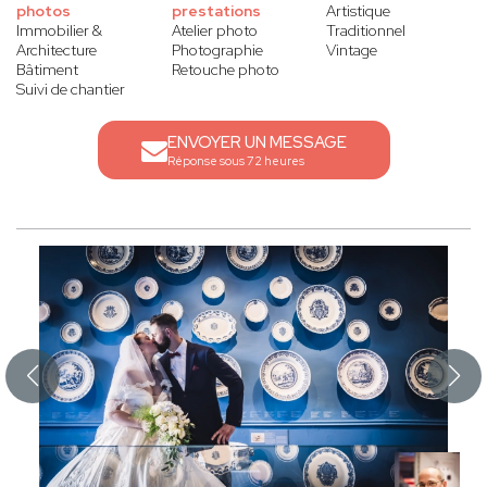
photos
prestations
Artistique
Immobilier &
Atelier photo
Traditionnel
Architecture
Photographie
Vintage
Bâtiment
Retouche photo
Suivi de chantier
ENVOYER UN MESSAGE
Réponse sous 72 heures