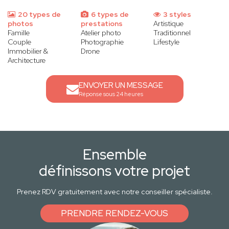
20 types de
6 types de
3 styles
photos
prestations
Artistique
Famille
Atelier photo
Traditionnel
Couple
Photographie
Lifestyle
Immobilier &
Drone
Architecture
ENVOYER UN MESSAGE
Réponse sous 24 heures
Ensemble
définissons votre projet
Prenez RDV gratuitement avec notre conseiller spécialiste.
PRENDRE RENDEZ-VOUS