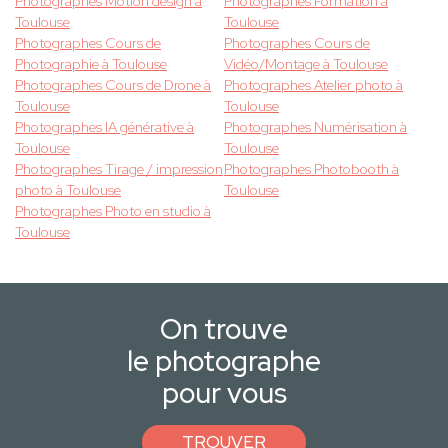
Photographes Motion design à
Photographes Formation à
Toulouse
Toulouse
Photographes Cours de
Photographes Cours de
Photographie à Toulouse
Vidéo/Montage à Toulouse
Photographes Cours de Drone à
Photographes Atelier photo à
Toulouse
Toulouse
Photographes IA générative à
Photographes Numérisation à
Toulouse
Toulouse
Photographes Tirage / impression
Photographes Photobooth à
photo à Toulouse
Toulouse
Photographes Photo en studio à
Toulouse
On trouve
le photographe
pour vous
TROUVER