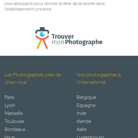
plus séduisants pour donner le désir de se rendre dans
l'établissement concerné.
Les Photographes près de
Nos photographes à
chez vous
l'international
Paris
Belgique
Lyon
Espagne
Marseille
Inde
Toulouse
Irlande
Bordeaux
Italie
Nice
Luxembourg