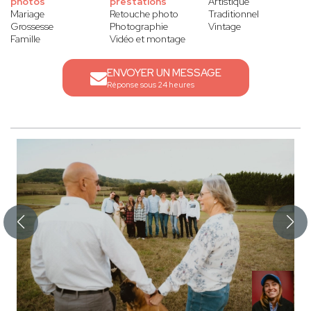
photos
prestations
Artistique
Mariage
Retouche photo
Traditionnel
Grossesse
Photographie
Vintage
Famille
Vidéo et montage
ENVOYER UN MESSAGE
Réponse sous 24 heures