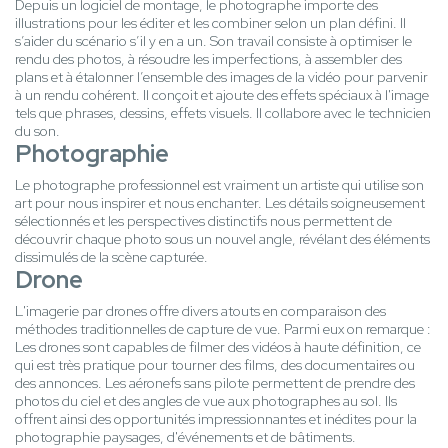
Depuis un logiciel de montage, le photographe importe des
illustrations pour les éditer et les combiner selon un plan défini. Il
s’aider du scénario s’il y en a un. Son travail consiste à optimiser le
rendu des photos, à résoudre les imperfections, à assembler des
plans et à étalonner l’ensemble des images de la vidéo pour parvenir
à un rendu cohérent. Il conçoit et ajoute des effets spéciaux à l'image
tels que phrases, dessins, effets visuels. Il collabore avec le technicien
du son.
Photographie
Le photographe professionnel est vraiment un artiste qui utilise son
art pour nous inspirer et nous enchanter. Les détails soigneusement
sélectionnés et les perspectives distinctifs nous permettent de
découvrir chaque photo sous un nouvel angle, révélant des éléments
dissimulés de la scène capturée.
Drone
L'imagerie par drones offre divers atouts en comparaison des
méthodes traditionnelles de capture de vue. Parmi eux on remarque :
Les drones sont capables de filmer des vidéos à haute définition, ce
qui est très pratique pour tourner des films, des documentaires ou
des annonces. Les aéronefs sans pilote permettent de prendre des
photos du ciel et des angles de vue aux photographes au sol. Ils
offrent ainsi des opportunités impressionnantes et inédites pour la
photographie paysages, d'événements et de bâtiments.