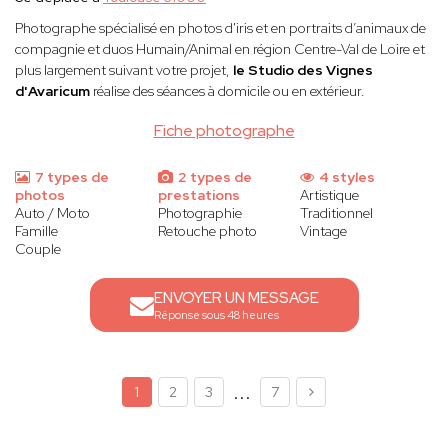
Photographe spécialisé en photos d'iris et en portraits d’animaux de
compagnie et duos Humain/Animal en région Centre-Val de Loire et
plus largement suivant votre projet,
le Studio des Vignes
d'Avaricum
réalise des séances à domicile ou en extérieur.
Fiche photographe
7 types de
2 types de
4 styles
photos
prestations
Artistique
Auto / Moto
Photographie
Traditionnel
Famille
Retouche photo
Vintage
Couple
ENVOYER UN MESSAGE
Réponse sous 48 heures
...
1
2
3
7