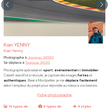
Kian YENNY
Kian Yenny
Photographe à
Juvignac 34990
Se déplace à
Toulouse 31000
Photographe spécialisé en
sport
,
événementiel
et
immobilier
.
Créatif, réactif et à l’écoute, je capture des images
fortes
et
authentiques
. Basé à Montpellier, je me
déplace facilement
selon l’ampleur du projet pour répondre au mieux à vos besoins.
Fiche photographe
14 types de
6 types de
4 styles