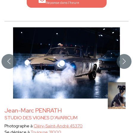
Réponse dans l'heure
Jean-Marc PENRATH
STUDIO DES VIGNES D'AVARICUM
Photographe à
Cléry-Saint-André 45370
Se déplace à
Toulouse 31000