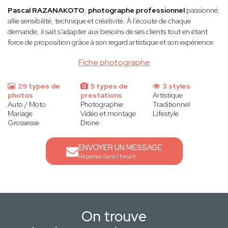
Pascal RAZANAKOTO
,
photographe professionnel
passionné,
allie sensibilité, technique et créativité. À l’écoute de chaque
demande, il sait s’adapter aux besoins de ses clients tout en étant
force de proposition grâce à son regard artistique et son expérience.
Fiche photographe
29 types de
5 types de
3 styles
photos
prestations
Artistique
Auto / Moto
Photographie
Traditionnel
Mariage
Vidéo et montage
Lifestyle
Grossesse
Drone
ENVOYER UN MESSAGE
Réponse dans l'heure
On trouve