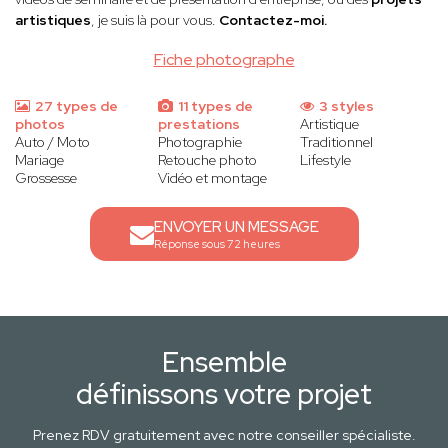
artistiques
, je suis là pour vous.
Contactez-moi.
Fiche photographe
27 types de
11 types de
3 styles
photos
prestations
Artistique
Auto / Moto
Photographie
Traditionnel
Mariage
Retouche photo
Lifestyle
Grossesse
Vidéo et montage
ENVOYER UN MESSAGE
Réponse sous 72 heures
Ensemble
définissons votre projet
Prenez RDV gratuitement avec notre conseiller spécialiste.