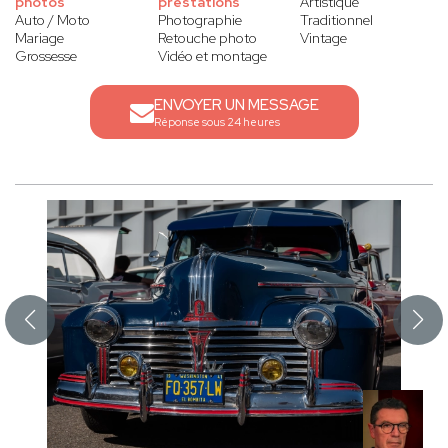
photos
prestations
Artistique
Auto / Moto
Photographie
Traditionnel
Mariage
Retouche photo
Vintage
Grossesse
Vidéo et montage
ENVOYER UN MESSAGE
Réponse sous 24 heures