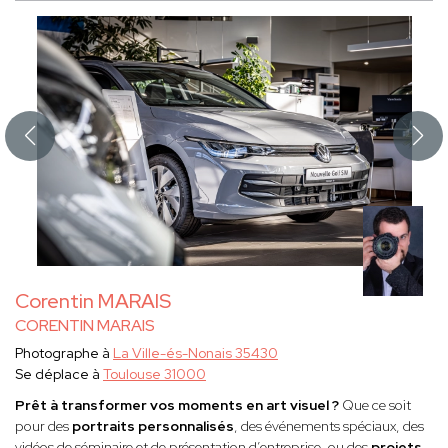
Corentin MARAIS
CORENTIN MARAIS
Photographe à
La Ville-és-Nonais 35430
Se déplace à
Toulouse 31000
Prêt à transformer vos moments en art visuel ?
Que ce soit
pour des
portraits personnalisés
, des événements spéciaux, des
vidéos de séminaire et de présentation d’entreprise, ou des
projets