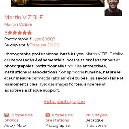
Martin VIZIBLE
Martin Vizible
5
Photographe à
Lyon 69007
Se déplace à
Toulouse 31000
Photographe professionnel basé à Lyon
, Martin VIZIBLE réalise
des
reportages événementiels
,
portraits professionnels
et
photographies institutionnelles
pour les
entreprises
,
institutions
et
associations
. Son approche
humaine
,
naturelle
et
sur mesure
permet de valoriser les
équipes
, les
savoir-faire
et
les
moments clés
, avec des images
fortes
,
sincères
et
adaptées à chaque support
.
Fiche photographe
31 types de
11 types de
5 styles
photos
prestations
Artistique
Auto / Moto
Photographie
Traditionnel